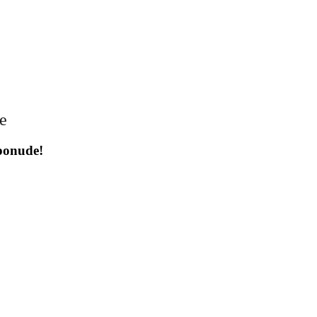
je
 ponude!