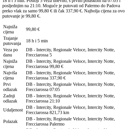
18 h i 5 min. Postoji 5 veza dnevno, s prvim polaskom na 07:05 i
posljednjim na 21:10. Moguće je putovati od Palermo do Padova
preko vlak za samo 99,80 € ili čak 337,90 €. Najbolja cijena za ovo
putovanje je 99,80 €.
Najniža
99,80 €
cijena
Trajanje
18 h i 5 min
putovanja
Veza po
DB - Intercity, Regionale Veloce, Intercity Notte,
danu
Frecciarossa
5
Najniža
DB - Intercity, Regionale Veloce, Intercity Notte,
cijena
Frecciarossa
99,80 €
Najviša
DB - Intercity, Regionale Veloce, Intercity Notte,
cijena
Frecciarossa
337,90 €
Prvi
DB - Intercity, Regionale Veloce, Intercity Notte,
odlazak
Frecciarossa
07:05
Zadnji
DB - Intercity, Regionale Veloce, Intercity Notte,
odlazak
Frecciarossa
21:10
DB - Intercity, Regionale Veloce, Intercity Notte,
Udaljenost
Frecciarossa
821,73 km
DB - Intercity, Regionale Veloce, Intercity Notte,
Polazak
Frecciarossa
Palermo