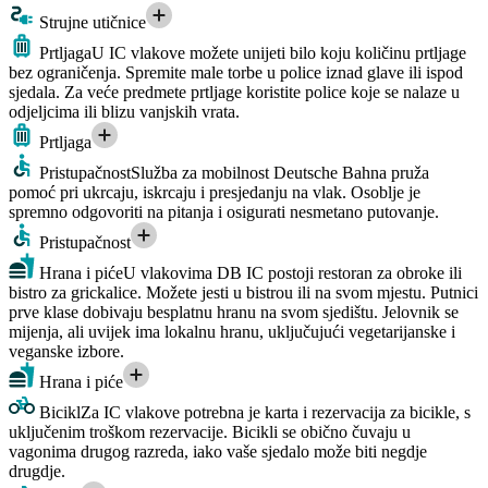
Strujne utičnice
Prtljaga
U IC vlakove možete unijeti bilo koju količinu prtljage
bez ograničenja. Spremite male torbe u police iznad glave ili ispod
sjedala. Za veće predmete prtljage koristite police koje se nalaze u
odjeljcima ili blizu vanjskih vrata.
Prtljaga
Pristupačnost
Služba za mobilnost Deutsche Bahna pruža
pomoć pri ukrcaju, iskrcaju i presjedanju na vlak. Osoblje je
spremno odgovoriti na pitanja i osigurati nesmetano putovanje.
Pristupačnost
Hrana i piće
U vlakovima DB IC postoji restoran za obroke ili
bistro za grickalice. Možete jesti u bistrou ili na svom mjestu. Putnici
prve klase dobivaju besplatnu hranu na svom sjedištu. Jelovnik se
mijenja, ali uvijek ima lokalnu hranu, uključujući vegetarijanske i
veganske izbore.
Hrana i piće
Bicikl
Za IC vlakove potrebna je karta i rezervacija za bicikle, s
uključenim troškom rezervacije. Bicikli se obično čuvaju u
vagonima drugog razreda, iako vaše sjedalo može biti negdje
drugdje.