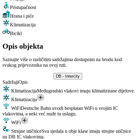
Pristupačnost
Hrana i piće
Klimatizacija
Bicikl
Opis objekta
Saznajte više o različitim sadržajima dostupnim na brodu kod
svakog prijevoznika na ovoj ruti.
DB - Intercity
Sadržaji
Opis
Klimatizacija
Međugradski vlakovi imaju klimatizirane dijelove.
Klimatizacija
WiFi
Deutsche Bahn uvodi besplatan WiFi u svojim IC
vlakovima, a neki već nude tu uslugu.
WiFi
Strujne utičnice
Sva sjedala u obje klase imaju strujne utičnice
na DB IC vlakovima.