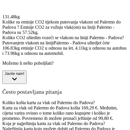
131.48kg
Kolike su emisije CO2 tijekom putovanja vlakom od Palermo do
Padova ?
Emisije CO2 za vožnju vlak(om) na liniji Palermo -
Padova su 57.52kg.
Koliko CO2 uštedim vozeći se vlakom na liniji Palermo - Padova?
Putovanjem vlakom na linijiPalermo - Padova uštedjet ćete
106.83kg emisije CO2 u odnosu na let, 4.11kg u odnosu na autobus
i 73.96kg u odnosu na automobil.
Možemo li nešto poboljšati?
Javite nam!
Često postavljana pitanja
Koliko košta karta za vlak od Palermo do Padova?
Karta za vlak od Palermo do Padova košta 169,29 €. Međutim,
cijena varira ovisno o tome koliko rano kupujete i koliko je
prometno. Povremeno ih možete pronaći jeftinije od 99,80 €.
Koja je najjeftinija karta za vlak od Palermo do Padova?
Najjeftinija karta koju možete dobiti od Palermo do Padova je