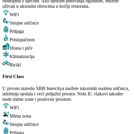
obiteljima s djecom. Ako tijekom putovanja ogladnite, možete
uživati u ukusnim obrocima u kočiji restorana.
WiFi
Strujne utičnice
Prtljaga
Pristupačnost
Hrana i piće
Klimatizacija
Bicikl
First Class
U prvom razredu SBB Intercitya možete iskoristiti osobnu utičnicu,
udobnija sjedala i veći prtljažni prostor. Neki IC vlakovi također
nude mirne zone i poslovne prostore.
WiFi
Mirna zona
Strujne utičnice
Prtljaga