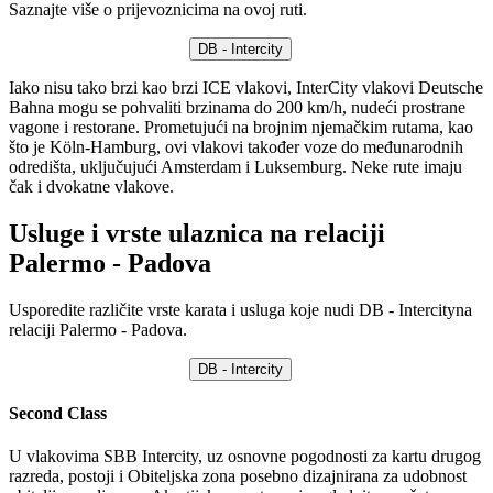
Saznajte više o prijevoznicima na ovoj ruti.
DB - Intercity
Iako nisu tako brzi kao brzi ICE vlakovi, InterCity vlakovi Deutsche
Bahna mogu se pohvaliti brzinama do 200 km/h, nudeći prostrane
vagone i restorane. Prometujući na brojnim njemačkim rutama, kao
što je Köln-Hamburg, ovi vlakovi također voze do međunarodnih
odredišta, uključujući Amsterdam i Luksemburg. Neke rute imaju
čak i dvokatne vlakove.
Usluge i vrste ulaznica na relaciji
Palermo - Padova
Usporedite različite vrste karata i usluga koje nudi DB - Intercityna
relaciji Palermo - Padova.
DB - Intercity
Second Class
U vlakovima SBB Intercity, uz osnovne pogodnosti za kartu drugog
razreda, postoji i Obiteljska zona posebno dizajnirana za udobnost