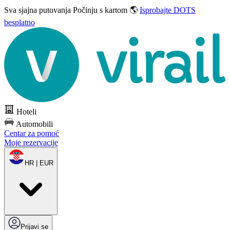
Sva sjajna putovanja
Počinju s kartom 🌎
Isprobajte DOTS
besplatno
Hoteli
Automobili
Centar za pomoć
Moje rezervacije
HR | EUR
Prijavi se