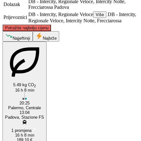
DB - Intercity, Regionale Veloce, Intercity Notte,
Dolazak
Frecciarossa
Padova
DB - Intercity, Regionale Veloce
DB - Intercity,
Više
Prijevoznici
Regionale Veloce, Intercity Notte, Frecciarossa
©
CARTO
, ©
OpenStreetMap
contributors
Potražite najbolju cijenu
Padua
Najjeftiniji
Najbrže
5.49 kg CO
2
16 h 8 min
Palermo
20:25
Palermo, Centrale
13:04
Padova, Stazione FS
1 promjena
16 h 8 min
189,10 €