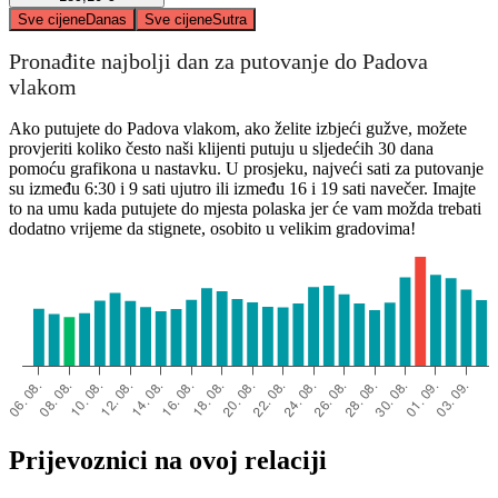
Sve cijene
Danas
Sve cijene
Sutra
Pronađite najbolji dan za putovanje do Padova
vlakom
Ako putujete do Padova vlakom, ako želite izbjeći gužve, možete
provjeriti koliko često naši klijenti putuju u sljedećih 30 dana
pomoću grafikona u nastavku. U prosjeku, najveći sati za putovanje
su između 6:30 i 9 sati ujutro ili između 16 i 19 sati navečer. Imajte
to na umu kada putujete do mjesta polaska jer će vam možda trebati
dodatno vrijeme da stignete, osobito u velikim gradovima!
Prijevoznici na ovoj relaciji