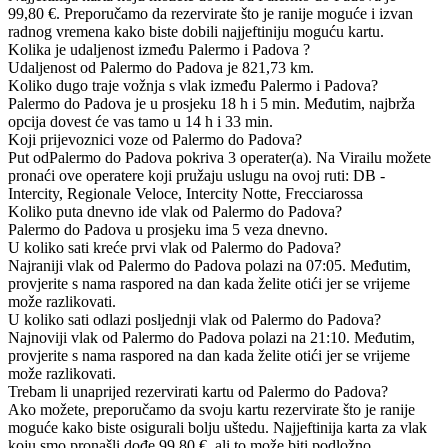
99,80 €. Preporučamo da rezervirate što je ranije moguće i izvan
radnog vremena kako biste dobili najjeftiniju moguću kartu.
Kolika je udaljenost između Palermo i Padova ?
Udaljenost od Palermo do Padova je 821,73 km.
Koliko dugo traje vožnja s vlak između Palermo i Padova?
Palermo do Padova je u prosjeku 18 h i 5 min. Međutim, najbrža
opcija dovest će vas tamo u 14 h i 33 min.
Koji prijevoznici voze od Palermo do Padova?
Put odPalermo do Padova pokriva 3 operater(a). Na Virailu možete
pronaći ove operatere koji pružaju uslugu na ovoj ruti: DB -
Intercity, Regionale Veloce, Intercity Notte, Frecciarossa
Koliko puta dnevno ide vlak od Palermo do Padova?
Palermo do Padova u prosjeku ima 5 veza dnevno.
U koliko sati kreće prvi vlak od Palermo do Padova?
Najraniji vlak od Palermo do Padova polazi na 07:05. Međutim,
provjerite s nama raspored na dan kada želite otići jer se vrijeme
može razlikovati.
U koliko sati odlazi posljednji vlak od Palermo do Padova?
Najnoviji vlak od Palermo do Padova polazi na 21:10. Međutim,
provjerite s nama raspored na dan kada želite otići jer se vrijeme
može razlikovati.
Trebam li unaprijed rezervirati kartu od Palermo do Padova?
Ako možete, preporučamo da svoju kartu rezervirate što je ranije
moguće kako biste osigurali bolju uštedu. Najjeftinija karta za vlak
koju smo pronašli dođe 99,80 €, ali to može biti podložno