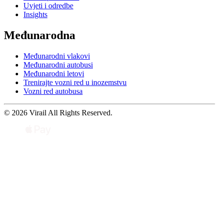
Uvjeti i odredbe
Insights
Međunarodna
Međunarodni vlakovi
Međunarodni autobusi
Međunarodni letovi
Trenirajte vozni red u inozemstvu
Vozni red autobusa
© 2026 Virail All Rights Reserved.