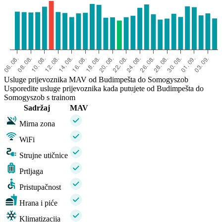
Usluge prijevoznika MAV od Budimpešta do Somogyszob
Usporedite usluge prijevoznika kada putujete od Budimpešta do
Somogyszob s trainom
Sadržaj
MAV
Mirna zona
WiFi
Strujne utičnice
Prtljaga
Pristupačnost
Hrana i piće
Klimatizacija