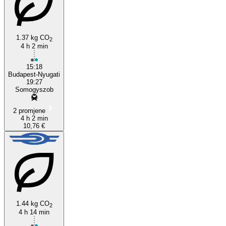
1.37 kg CO
2
4 h 2 min
Somogyszob
15:18
Budapest-Nyugati
19:27
Somogyszob
2 promjene
4 h 2 min
10,76 €
1.44 kg CO
2
4 h 14 min