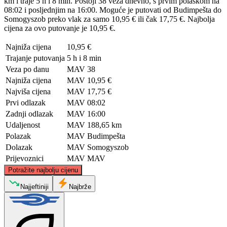
km i traje 5 h i 8 min. Postoji 38 veza dnevno, s prvim polaskom na
08:02 i posljednjim na 16:00. Moguće je putovati od Budimpešta do
Somogyszob preko vlak za samo 10,95 € ili čak 17,75 €. Najbolja
cijena za ovo putovanje je 10,95 €.
Najniža cijena
10,95 €
Trajanje putovanja
5 h i 8 min
Veza po danu
MAV
38
Najniža cijena
MAV
10,95 €
Najviša cijena
MAV
17,75 €
Prvi odlazak
MAV
08:02
Zadnji odlazak
MAV
16:00
Udaljenost
MAV
188,65 km
Polazak
MAV
Budimpešta
Dolazak
MAV
Somogyszob
Prijevoznici
MAV
MAV
©
CARTO
, ©
OpenStreetMap
contributors
Potražite najbolju cijenu
Budapest
Najjeftiniji
Najbrže