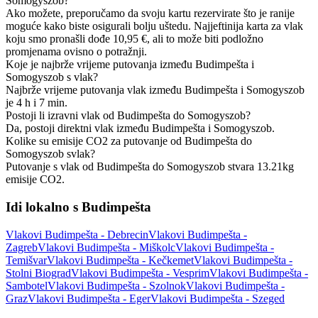
Somogyszob?
Ako možete, preporučamo da svoju kartu rezervirate što je ranije
moguće kako biste osigurali bolju uštedu. Najjeftinija karta za vlak
koju smo pronašli dođe 10,95 €, ali to može biti podložno
promjenama ovisno o potražnji.
Koje je najbrže vrijeme putovanja između Budimpešta i
Somogyszob s vlak?
Najbrže vrijeme putovanja vlak između Budimpešta i Somogyszob
je 4 h i 7 min.
Postoji li izravni vlak od Budimpešta do Somogyszob?
Da, postoji direktni vlak između Budimpešta i Somogyszob.
Kolike su emisije CO2 za putovanje od Budimpešta do
Somogyszob svlak?
Putovanje s vlak od Budimpešta do Somogyszob stvara 13.21kg
emisije CO2.
Idi lokalno s Budimpešta
Vlakovi Budimpešta - Debrecin
Vlakovi Budimpešta -
Zagreb
Vlakovi Budimpešta - Miškolc
Vlakovi Budimpešta -
Temišvar
Vlakovi Budimpešta - Kečkemet
Vlakovi Budimpešta -
Stolni Biograd
Vlakovi Budimpešta - Vesprim
Vlakovi Budimpešta -
Sambotel
Vlakovi Budimpešta - Szolnok
Vlakovi Budimpešta -
Graz
Vlakovi Budimpešta - Eger
Vlakovi Budimpešta - Szeged