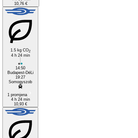
10,76 €
1.5 kg CO
2
4 h 24 min
14:50
Budapest-DéLi
19:27
Somogyszob
1 promjena
4 h 24 min
10,93 €