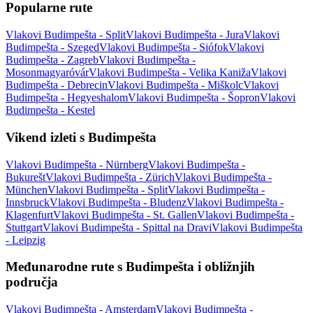
Popularne rute
Vlakovi Budimpešta - Split
Vlakovi Budimpešta - Jura
Vlakovi
Budimpešta - Szeged
Vlakovi Budimpešta - Siófok
Vlakovi
Budimpešta - Zagreb
Vlakovi Budimpešta -
Mosonmagyaróvár
Vlakovi Budimpešta - Velika Kaniža
Vlakovi
Budimpešta - Debrecin
Vlakovi Budimpešta - Miškolc
Vlakovi
Budimpešta - Hegyeshalom
Vlakovi Budimpešta - Šopron
Vlakovi
Budimpešta - Kestel
Vikend izleti s Budimpešta
Vlakovi Budimpešta - Nürnberg
Vlakovi Budimpešta -
Bukurešt
Vlakovi Budimpešta - Zürich
Vlakovi Budimpešta -
München
Vlakovi Budimpešta - Split
Vlakovi Budimpešta -
Innsbruck
Vlakovi Budimpešta - Bludenz
Vlakovi Budimpešta -
Klagenfurt
Vlakovi Budimpešta - St. Gallen
Vlakovi Budimpešta -
Stuttgart
Vlakovi Budimpešta - Spittal na Dravi
Vlakovi Budimpešta
- Leipzig
Međunarodne rute s Budimpešta i obližnjih
područja
Vlakovi Budimpešta - Amsterdam
Vlakovi Budimpešta -