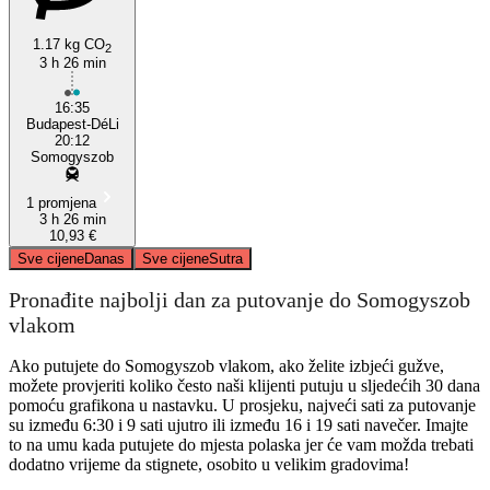
1.17 kg CO
2
3 h 26 min
16:35
Budapest-DéLi
20:12
Somogyszob
1 promjena
3 h 26 min
10,93 €
Sve cijene
Danas
Sve cijene
Sutra
Pronađite najbolji dan za putovanje do Somogyszob
vlakom
Ako putujete do Somogyszob vlakom, ako želite izbjeći gužve,
možete provjeriti koliko često naši klijenti putuju u sljedećih 30 dana
pomoću grafikona u nastavku. U prosjeku, najveći sati za putovanje
su između 6:30 i 9 sati ujutro ili između 16 i 19 sati navečer. Imajte
to na umu kada putujete do mjesta polaska jer će vam možda trebati
dodatno vrijeme da stignete, osobito u velikim gradovima!