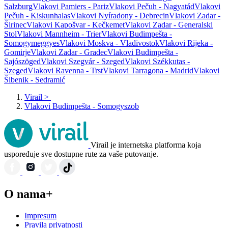
Salzburg
Vlakovi Pamiers - Pariz
Vlakovi Pečuh - Nagyatád
Vlakovi
Pečuh - Kiskunhalas
Vlakovi Nyíradony - Debrecin
Vlakovi Zadar -
Širinec
Vlakovi Kapošvar - Kečkemet
Vlakovi Zadar - Generalski
Stol
Vlakovi Mannheim - Trier
Vlakovi Budimpešta -
Somogymeggyes
Vlakovi Moskva - Vladivostok
Vlakovi Rijeka -
Gomirje
Vlakovi Zadar - Gradec
Vlakovi Budimpešta -
Sajószöged
Vlakovi Szegvár - Szeged
Vlakovi Székkutas -
Szeged
Vlakovi Ravenna - Trst
Vlakovi Tarragona - Madrid
Vlakovi
Šibenik - Sedramić
Virail
>
Vlakovi Budimpešta - Somogyszob
Virail je internetska platforma koja
uspoređuje sve dostupne rute za vaše putovanje.
O nama+
Impresum
Pravila privatnosti