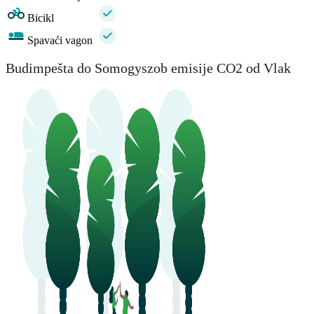
Bicikl
Spavaći vagon
Budimpešta do Somogyszob emisije CO2 od Vlak