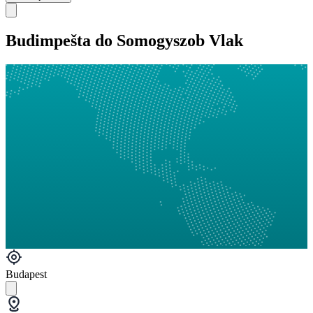
Budimpešta do Somogyszob Vlak
Budapest