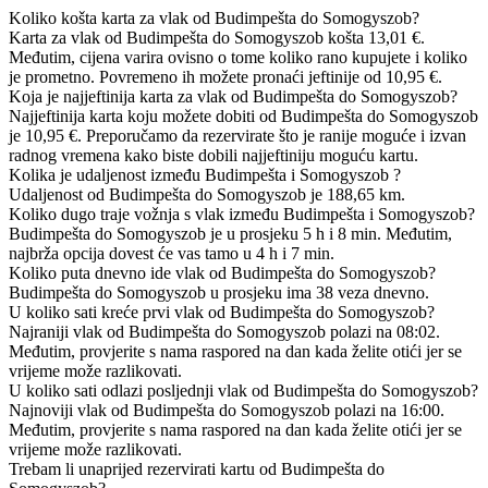
Koliko košta karta za vlak od Budimpešta do Somogyszob?
Karta za vlak od Budimpešta do Somogyszob košta 13,01 €.
Međutim, cijena varira ovisno o tome koliko rano kupujete i koliko
je prometno. Povremeno ih možete pronaći jeftinije od 10,95 €.
Koja je najjeftinija karta za vlak od Budimpešta do Somogyszob?
Najjeftinija karta koju možete dobiti od Budimpešta do Somogyszob
je 10,95 €. Preporučamo da rezervirate što je ranije moguće i izvan
radnog vremena kako biste dobili najjeftiniju moguću kartu.
Kolika je udaljenost između Budimpešta i Somogyszob ?
Udaljenost od Budimpešta do Somogyszob je 188,65 km.
Koliko dugo traje vožnja s vlak između Budimpešta i Somogyszob?
Budimpešta do Somogyszob je u prosjeku 5 h i 8 min. Međutim,
najbrža opcija dovest će vas tamo u 4 h i 7 min.
Koliko puta dnevno ide vlak od Budimpešta do Somogyszob?
Budimpešta do Somogyszob u prosjeku ima 38 veza dnevno.
U koliko sati kreće prvi vlak od Budimpešta do Somogyszob?
Najraniji vlak od Budimpešta do Somogyszob polazi na 08:02.
Međutim, provjerite s nama raspored na dan kada želite otići jer se
vrijeme može razlikovati.
U koliko sati odlazi posljednji vlak od Budimpešta do Somogyszob?
Najnoviji vlak od Budimpešta do Somogyszob polazi na 16:00.
Međutim, provjerite s nama raspored na dan kada želite otići jer se
vrijeme može razlikovati.
Trebam li unaprijed rezervirati kartu od Budimpešta do