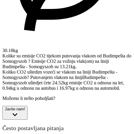
30.18kg
Kolike su emisije CO2 tijekom putovanja vlakom od Budimpešta do
Somogyszob ?
Emisije CO2 za vožnju vlak(om) na liniji
Budimpešta - Somogyszob su 13.21kg.
Koliko CO2 uštedim vozeći se vlakom na liniji Budimpešta -
Somogyszob?
Putovanjem vlakom na linijiBudimpešta -
Somogyszob uštedjet ćete 24.52kg emisije CO2 u odnosu na let,
0.94kg u odnosu na autobus i 16.97kg u odnosu na automobil.
Možemo li nešto poboljšati?
Javite nam!
Često postavljana pitanja