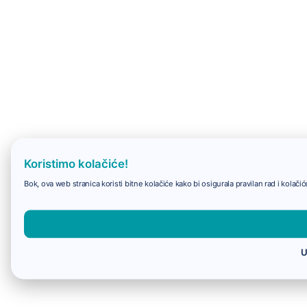
Koristimo kolačiće!
Bok, ova web stranica koristi bitne kolačiće kako bi osigurala pravilan rad i kolač
U