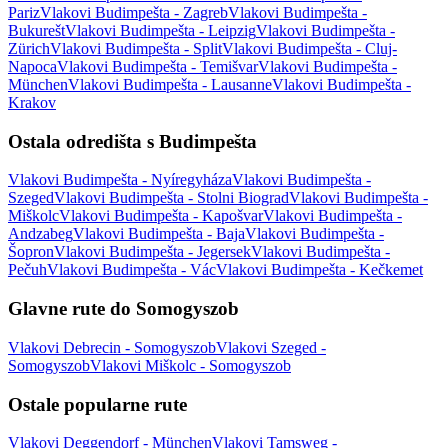
Pariz
Vlakovi Budimpešta - Zagreb
Vlakovi Budimpešta -
Bukurešt
Vlakovi Budimpešta - Leipzig
Vlakovi Budimpešta -
Zürich
Vlakovi Budimpešta - Split
Vlakovi Budimpešta - Cluj-
Napoca
Vlakovi Budimpešta - Temišvar
Vlakovi Budimpešta -
München
Vlakovi Budimpešta - Lausanne
Vlakovi Budimpešta -
Krakov
Ostala odredišta s Budimpešta
Vlakovi Budimpešta - Nyíregyháza
Vlakovi Budimpešta -
Szeged
Vlakovi Budimpešta - Stolni Biograd
Vlakovi Budimpešta -
Miškolc
Vlakovi Budimpešta - Kapošvar
Vlakovi Budimpešta -
Andzabeg
Vlakovi Budimpešta - Baja
Vlakovi Budimpešta -
Šopron
Vlakovi Budimpešta - Jegersek
Vlakovi Budimpešta -
Pečuh
Vlakovi Budimpešta - Vác
Vlakovi Budimpešta - Kečkemet
Glavne rute do Somogyszob
Vlakovi Debrecin - Somogyszob
Vlakovi Szeged -
Somogyszob
Vlakovi Miškolc - Somogyszob
Ostale popularne rute
Vlakovi Deggendorf - München
Vlakovi Tamsweg -