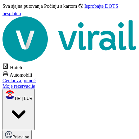
Sva sjajna putovanja
Počinju s kartom 🌎
Isprobajte DOTS
besplatno
Hoteli
Automobili
Centar za pomoć
Moje rezervacije
HR | EUR
Prijavi se