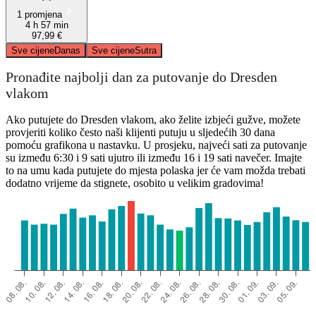
1 promjena
4 h 57 min
97,99 €
Sve cijene
Danas
Sve cijene
Sutra
Pronađite najbolji dan za putovanje do Dresden
vlakom
Ako putujete do Dresden vlakom, ako želite izbjeći gužve, možete
provjeriti koliko često naši klijenti putuju u sljedećih 30 dana
pomoću grafikona u nastavku. U prosjeku, najveći sati za putovanje
su između 6:30 i 9 sati ujutro ili između 16 i 19 sati navečer. Imajte
to na umu kada putujete do mjesta polaska jer će vam možda trebati
dodatno vrijeme da stignete, osobito u velikim gradovima!