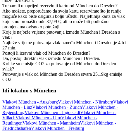
može razlikovati.
Trebam li unaprijed rezervirati kartu od München do Dresden?
Ako možete, preporučamo da svoju kartu rezervirate što je ranije
moguće kako biste osigurali bolju uštedu. Najjeftinija karta za vlak
koju smo pronašli dođe 37,99 €, ali to može biti podložno
promjenama ovisno o potražnji.
Koje je najbrže vrijeme putovanja između München i Dresden s
vlak?
Najbrže vrijeme putovanja vlak između München i Dresden je 4 h i
27 min.
Postoji li izravni vlak od München do Dresden?
Da, postoji direktni vlak između München i Dresden.
Kolike su emisije CO2 za putovanje od München do Dresden
svlak?
Putovanje s vlak od München do Dresden stvara 25.19kg emisije
CO2.
Idi lokalno s München
Vlakovi München - Augsburg
Vlakovi München - Nürnberg
Vlakovi
München - Linz
Vlakovi München - Zürich
Vlakovi München -
Regensburg
Vlakovi München - Ingolstadt
Vlakovi München -
Villach
Vlakovi München - Ulm
Vlakovi München -
Reutlingen
Vlakovi München - Mannheim
Vlakovi München -
Friedrichshafen
Vlakovi München - Freiburg