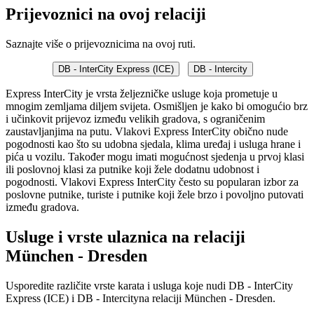
Prijevoznici na ovoj relaciji
Saznajte više o prijevoznicima na ovoj ruti.
DB - InterCity Express (ICE)
DB - Intercity
Express InterCity je vrsta željezničke usluge koja prometuje u
mnogim zemljama diljem svijeta. Osmišljen je kako bi omogućio brz
i učinkovit prijevoz između velikih gradova, s ograničenim
zaustavljanjima na putu. Vlakovi Express InterCity obično nude
pogodnosti kao što su udobna sjedala, klima uređaj i usluga hrane i
pića u vozilu. Također mogu imati mogućnost sjedenja u prvoj klasi
ili poslovnoj klasi za putnike koji žele dodatnu udobnost i
pogodnosti. Vlakovi Express InterCity često su popularan izbor za
poslovne putnike, turiste i putnike koji žele brzo i povoljno putovati
između gradova.
Usluge i vrste ulaznica na relaciji
München - Dresden
Usporedite različite vrste karata i usluga koje nudi DB - InterCity
Express (ICE) i DB - Intercityna relaciji München - Dresden.