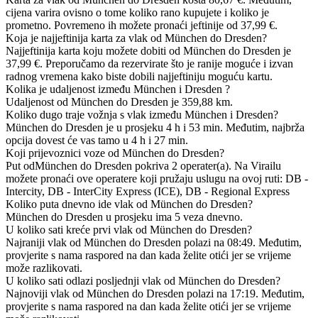
cijena varira ovisno o tome koliko rano kupujete i koliko je
prometno. Povremeno ih možete pronaći jeftinije od 37,99 €.
Koja je najjeftinija karta za vlak od München do Dresden?
Najjeftinija karta koju možete dobiti od München do Dresden je
37,99 €. Preporučamo da rezervirate što je ranije moguće i izvan
radnog vremena kako biste dobili najjeftiniju moguću kartu.
Kolika je udaljenost između München i Dresden ?
Udaljenost od München do Dresden je 359,88 km.
Koliko dugo traje vožnja s vlak između München i Dresden?
München do Dresden je u prosjeku 4 h i 53 min. Međutim, najbrža
opcija dovest će vas tamo u 4 h i 27 min.
Koji prijevoznici voze od München do Dresden?
Put odMünchen do Dresden pokriva 2 operater(a). Na Virailu
možete pronaći ove operatere koji pružaju uslugu na ovoj ruti: DB -
Intercity, DB - InterCity Express (ICE), DB - Regional Express
Koliko puta dnevno ide vlak od München do Dresden?
München do Dresden u prosjeku ima 5 veza dnevno.
U koliko sati kreće prvi vlak od München do Dresden?
Najraniji vlak od München do Dresden polazi na 08:49. Međutim,
provjerite s nama raspored na dan kada želite otići jer se vrijeme
može razlikovati.
U koliko sati odlazi posljednji vlak od München do Dresden?
Najnoviji vlak od München do Dresden polazi na 17:19. Međutim,
provjerite s nama raspored na dan kada želite otići jer se vrijeme