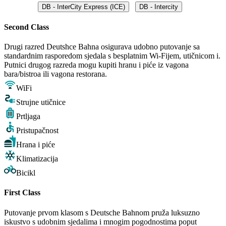
DB - InterCity Express (ICE)
DB - Intercity
Second Class
Drugi razred Deutshce Bahna osigurava udobno putovanje sa
standardnim rasporedom sjedala s besplatnim Wi-Fijem, utičnicom i.
Putnici drugog razreda mogu kupiti hranu i piće iz vagona
bara/bistroa ili vagona restorana.
WiFi
Strujne utičnice
Prtljaga
Pristupačnost
Hrana i piće
Klimatizacija
Bicikl
First Class
Putovanje prvom klasom s Deutsche Bahnom pruža luksuzno
iskustvo s udobnim sjedalima i mnogim pogodnostima poput