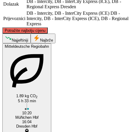
DB - Intercity, DB - InterCity Express (ICE), DB -
Dolazak
Regional Express
Dresden
DB - Intercity, DB - InterCity Express (ICE)
DB -
Prijevoznici
Intercity, DB - InterCity Express (ICE), DB - Regional
Express
©
CARTO
, ©
OpenStreetMap
contributors
Potražite najbolju cijenu
Dresden
Najjeftiniji
Najbrže
Mitteldeutsche Regiobahn
1.89 kg CO
2
Munich
5 h 33 min
10:20
MüNchen Hbf
16:04
Dresden Hbf