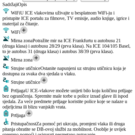
Sadržaji
Opis
WiFi
U ICE vlakovima uživajte u besplatnom WiFi-ju i
pristupite ICE portalu za filmove, TV emisije, audio knjige, igrice i
materijal za čitanje.
WiFi
Mirna zona
Potražite mir na ICE Frankfurtu u autobusu 21
(druga klasa) i autobusu 28/29 (prva klasa). Na ICE 104/105 Basel,
to je autobus 31 (druga klasa) i autobus 38/39 (prva klasa).
Mirna zona
Strujne utičnice
Ostanite napunjeni uz strujnu utičnicu koja je
dostupna za svaka dva sjedala u vlaku.
Strujne utičnice
Prtljaga
U ICE-vlakove možete unijeti bilo koju količinu prtljage
bez ograničenja. Spremite male torbe u police iznad glave ili ispod
sjedala. Za veće predmete prtljage koristite police koje se nalaze u
odjeljcima ili blizu vanjskih vrata.
Prtljaga
Pristupačnost
Za pomoć pri ukrcaju, promjeni vlaka ili druga
pitanja obratite se DB-ovoj službi za mobilnost. Osoblje je uvijek
spremno pomoći i osigurati nesmetano putovanje.