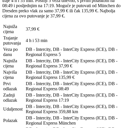
traje 4 h i 53 min. Postoji 5 veza dnevno, s prvim polaskom na
08:49 i posljednjim na 17:19. Moguće je putovati od München do
Dresden preko vlak za samo 37,99 € ili čak 135,99 €. Najbolja
cijena za ovo putovanje je 37,99 €.
Najniža
37,99 €
cijena
Trajanje
4 h i 53 min
putovanja
Veza po
DB - Intercity, DB - InterCity Express (ICE), DB -
danu
Regional Express
5
Najniža
DB - Intercity, DB - InterCity Express (ICE), DB -
cijena
Regional Express
37,99 €
Najviša
DB - Intercity, DB - InterCity Express (ICE), DB -
cijena
Regional Express
135,99 €
Prvi
DB - Intercity, DB - InterCity Express (ICE), DB -
odlazak
Regional Express
08:49
Zadnji
DB - Intercity, DB - InterCity Express (ICE), DB -
odlazak
Regional Express
17:19
DB - Intercity, DB - InterCity Express (ICE), DB -
Udaljenost
Regional Express
359,88 km
DB - Intercity, DB - InterCity Express (ICE), DB -
Polazak
Regional Express
München