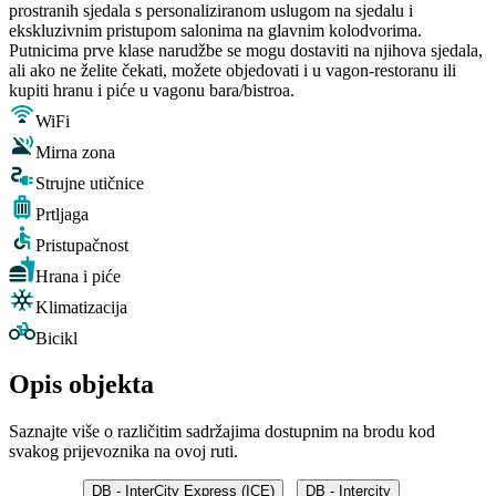
prostranih sjedala s personaliziranom uslugom na sjedalu i
ekskluzivnim pristupom salonima na glavnim kolodvorima.
Putnicima prve klase narudžbe se mogu dostaviti na njihova sjedala,
ali ako ne želite čekati, možete objedovati i u vagon-restoranu ili
kupiti hranu i piće u vagonu bara/bistroa.
WiFi
Mirna zona
Strujne utičnice
Prtljaga
Pristupačnost
Hrana i piće
Klimatizacija
Bicikl
Opis objekta
Saznajte više o različitim sadržajima dostupnim na brodu kod
svakog prijevoznika na ovoj ruti.
DB - InterCity Express (ICE)
DB - Intercity