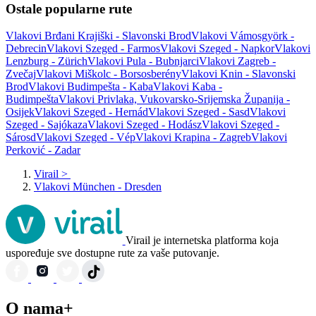
Ostale popularne rute
Vlakovi Brđani Krajiški - Slavonski Brod
Vlakovi Vámosgyörk -
Debrecin
Vlakovi Szeged - Farmos
Vlakovi Szeged - Napkor
Vlakovi
Lenzburg - Zürich
Vlakovi Pula - Bubnjarci
Vlakovi Zagreb -
Zvečaj
Vlakovi Miškolc - Borsosberény
Vlakovi Knin - Slavonski
Brod
Vlakovi Budimpešta - Kaba
Vlakovi Kaba -
Budimpešta
Vlakovi Privlaka, Vukovarsko-Srijemska Županija -
Osijek
Vlakovi Szeged - Hernád
Vlakovi Szeged - Sasd
Vlakovi
Szeged - Sajókaza
Vlakovi Szeged - Hodász
Vlakovi Szeged -
Sárosd
Vlakovi Szeged - Vép
Vlakovi Krapina - Zagreb
Vlakovi
Perković - Zadar
Virail
>
Vlakovi München - Dresden
Virail je internetska platforma koja
uspoređuje sve dostupne rute za vaše putovanje.
O nama+