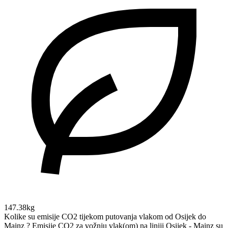
147.38kg
Kolike su emisije CO2 tijekom putovanja vlakom od Osijek do
Mainz ?
Emisije CO2 za vožnju vlak(om) na liniji Osijek - Mainz su