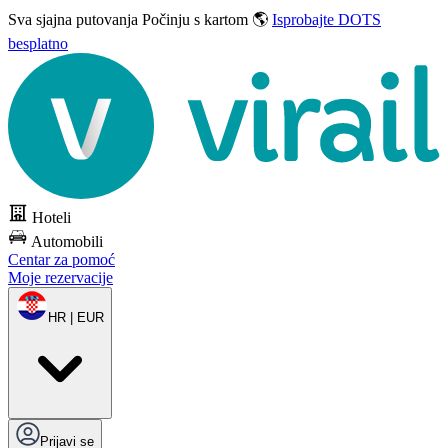
Sva sjajna putovanja
Počinju s kartom 🌎
Isprobajte DOTS
besplatno
Hoteli
Automobili
Centar za pomoć
Moje rezervacije
HR | EUR
Prijavi se