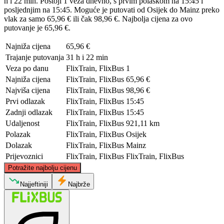
h i 22 min. Postoji 1 veza dnevno, s prvim polaskom na 15:45 i
posljednjim na 15:45. Moguće je putovati od Osijek do Mainz preko
vlak za samo 65,96 € ili čak 98,96 €. Najbolja cijena za ovo
putovanje je 65,96 €.
Najniža cijena
65,96 €
Trajanje putovanja
31 h i 22 min
Veza po danu
FlixTrain, FlixBus
1
Najniža cijena
FlixTrain, FlixBus
65,96 €
Najviša cijena
FlixTrain, FlixBus
98,96 €
Prvi odlazak
FlixTrain, FlixBus
15:45
Zadnji odlazak
FlixTrain, FlixBus
15:45
Udaljenost
FlixTrain, FlixBus
921,11 km
Polazak
FlixTrain, FlixBus
Osijek
Dolazak
FlixTrain, FlixBus
Mainz
Prijevoznici
FlixTrain, FlixBus
FlixTrain, FlixBus
©
CARTO
, ©
OpenStreetMap
contributors
Potražite najbolju cijenu
Mainz
Najjeftiniji
Najbrže