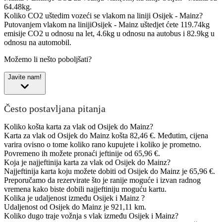
64.48kg.
Koliko CO2 uštedim vozeći se vlakom na liniji Osijek - Mainz?
Putovanjem vlakom na linijiOsijek - Mainz uštedjet ćete 119.74kg
emisije CO2 u odnosu na let, 4.6kg u odnosu na autobus i 82.9kg u
odnosu na automobil.
Možemo li nešto poboljšati?
Javite nam!
Često postavljana pitanja
Koliko košta karta za vlak od Osijek do Mainz?
Karta za vlak od Osijek do Mainz košta 82,46 €. Međutim, cijena
varira ovisno o tome koliko rano kupujete i koliko je prometno.
Povremeno ih možete pronaći jeftinije od 65,96 €.
Koja je najjeftinija karta za vlak od Osijek do Mainz?
Najjeftinija karta koju možete dobiti od Osijek do Mainz je 65,96 €.
Preporučamo da rezervirate što je ranije moguće i izvan radnog
vremena kako biste dobili najjeftiniju moguću kartu.
Kolika je udaljenost između Osijek i Mainz ?
Udaljenost od Osijek do Mainz je 921,11 km.
Koliko dugo traje vožnja s vlak između Osijek i Mainz?