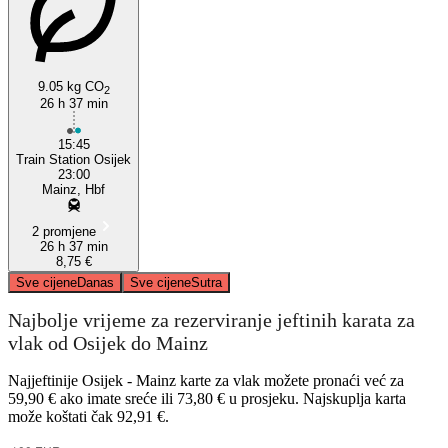
9.05 kg CO
2
26 h 37 min
Osijek
15:45
Train Station Osijek
23:00
Mainz, Hbf
2 promjene
26 h 37 min
8,75 €
Sve cijene
Danas
Sve cijene
Sutra
Najbolje vrijeme za rezerviranje jeftinih karata za
vlak od Osijek do Mainz
Najjeftinije Osijek - Mainz karte za vlak možete pronaći već za
59,90 € ako imate sreće ili 73,80 € u prosjeku. Najskuplja karta
može koštati čak 92,91 €.