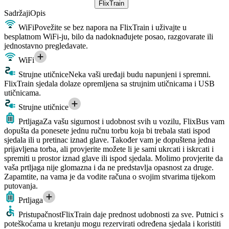
FlixTrain
Sadržaji
Opis
WiFi
Povežite se bez napora na FlixTrain i uživajte u
besplatnom WiFi-ju, bilo da nadoknađujete posao, razgovarate ili
jednostavno pregledavate.
WiFi
Strujne utičnice
Neka vaši uređaji budu napunjeni i spremni.
FlixTrain sjedala dolaze opremljena sa strujnim utičnicama i USB
utičnicama.
Strujne utičnice
Prtljaga
Za vašu sigurnost i udobnost svih u vozilu, FlixBus vam
dopušta da ponesete jednu ručnu torbu koja bi trebala stati ispod
sjedala ili u pretinac iznad glave. Također vam je dopuštena jedna
prijavljena torba, ali provjerite možete li je sami ukrcati i iskrcati i
spremiti u prostor iznad glave ili ispod sjedala. Molimo provjerite da
vaša prtljaga nije glomazna i da ne predstavlja opasnost za druge.
Zapamtite, na vama je da vodite računa o svojim stvarima tijekom
putovanja.
Prtljaga
Pristupačnost
FlixTrain daje prednost udobnosti za sve. Putnici s
poteškoćama u kretanju mogu rezervirati određena sjedala i koristiti