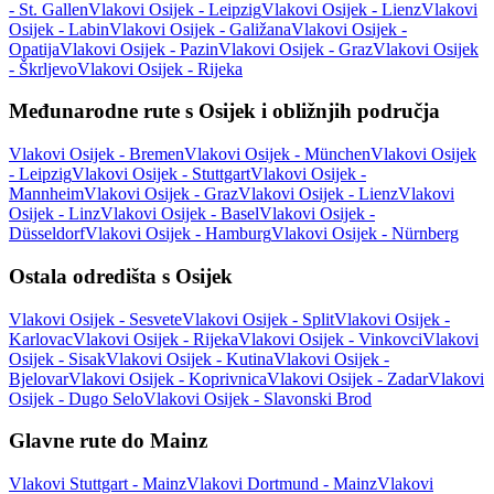
- St. Gallen
Vlakovi Osijek - Leipzig
Vlakovi Osijek - Lienz
Vlakovi
Osijek - Labin
Vlakovi Osijek - Galižana
Vlakovi Osijek -
Opatija
Vlakovi Osijek - Pazin
Vlakovi Osijek - Graz
Vlakovi Osijek
- Škrljevo
Vlakovi Osijek - Rijeka
Međunarodne rute s Osijek i obližnjih područja
Vlakovi Osijek - Bremen
Vlakovi Osijek - München
Vlakovi Osijek
- Leipzig
Vlakovi Osijek - Stuttgart
Vlakovi Osijek -
Mannheim
Vlakovi Osijek - Graz
Vlakovi Osijek - Lienz
Vlakovi
Osijek - Linz
Vlakovi Osijek - Basel
Vlakovi Osijek -
Düsseldorf
Vlakovi Osijek - Hamburg
Vlakovi Osijek - Nürnberg
Ostala odredišta s Osijek
Vlakovi Osijek - Sesvete
Vlakovi Osijek - Split
Vlakovi Osijek -
Karlovac
Vlakovi Osijek - Rijeka
Vlakovi Osijek - Vinkovci
Vlakovi
Osijek - Sisak
Vlakovi Osijek - Kutina
Vlakovi Osijek -
Bjelovar
Vlakovi Osijek - Koprivnica
Vlakovi Osijek - Zadar
Vlakovi
Osijek - Dugo Selo
Vlakovi Osijek - Slavonski Brod
Glavne rute do Mainz
Vlakovi Stuttgart - Mainz
Vlakovi Dortmund - Mainz
Vlakovi