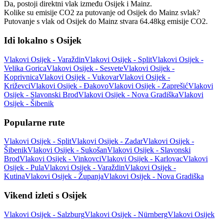
Da, postoji direktni vlak između Osijek i Mainz.
Kolike su emisije CO2 za putovanje od Osijek do Mainz svlak?
Putovanje s vlak od Osijek do Mainz stvara 64.48kg emisije CO2.
Idi lokalno s Osijek
Vlakovi Osijek - Varaždin
Vlakovi Osijek - Split
Vlakovi Osijek -
Velika Gorica
Vlakovi Osijek - Sesvete
Vlakovi Osijek -
Koprivnica
Vlakovi Osijek - Vukovar
Vlakovi Osijek -
Križevci
Vlakovi Osijek - Đakovo
Vlakovi Osijek - Zaprešić
Vlakovi
Osijek - Slavonski Brod
Vlakovi Osijek - Nova Gradiška
Vlakovi
Osijek - Šibenik
Popularne rute
Vlakovi Osijek - Split
Vlakovi Osijek - Zadar
Vlakovi Osijek -
Šibenik
Vlakovi Osijek - Sukošan
Vlakovi Osijek - Slavonski
Brod
Vlakovi Osijek - Vinkovci
Vlakovi Osijek - Karlovac
Vlakovi
Osijek - Pula
Vlakovi Osijek - Varaždin
Vlakovi Osijek -
Kutina
Vlakovi Osijek - Županja
Vlakovi Osijek - Nova Gradiška
Vikend izleti s Osijek
Vlakovi Osijek - Salzburg
Vlakovi Osijek - Nürnberg
Vlakovi Osijek