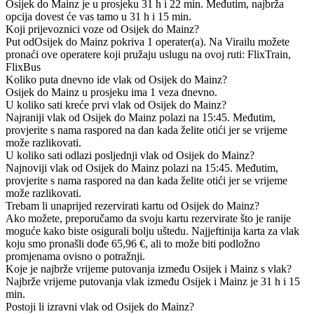
Osijek do Mainz je u prosjeku 31 h i 22 min. Međutim, najbrža
opcija dovest će vas tamo u 31 h i 15 min.
Koji prijevoznici voze od Osijek do Mainz?
Put odOsijek do Mainz pokriva 1 operater(a). Na Virailu možete
pronaći ove operatere koji pružaju uslugu na ovoj ruti: FlixTrain,
FlixBus
Koliko puta dnevno ide vlak od Osijek do Mainz?
Osijek do Mainz u prosjeku ima 1 veza dnevno.
U koliko sati kreće prvi vlak od Osijek do Mainz?
Najraniji vlak od Osijek do Mainz polazi na 15:45. Međutim,
provjerite s nama raspored na dan kada želite otići jer se vrijeme
može razlikovati.
U koliko sati odlazi posljednji vlak od Osijek do Mainz?
Najnoviji vlak od Osijek do Mainz polazi na 15:45. Međutim,
provjerite s nama raspored na dan kada želite otići jer se vrijeme
može razlikovati.
Trebam li unaprijed rezervirati kartu od Osijek do Mainz?
Ako možete, preporučamo da svoju kartu rezervirate što je ranije
moguće kako biste osigurali bolju uštedu. Najjeftinija karta za vlak
koju smo pronašli dođe 65,96 €, ali to može biti podložno
promjenama ovisno o potražnji.
Koje je najbrže vrijeme putovanja između Osijek i Mainz s vlak?
Najbrže vrijeme putovanja vlak između Osijek i Mainz je 31 h i 15
min.
Postoji li izravni vlak od Osijek do Mainz?