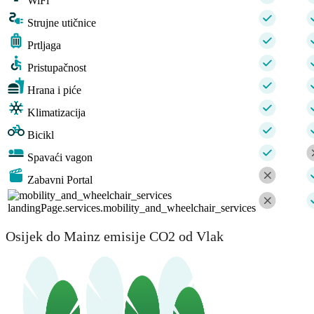
WiFi
Strujne utičnice
Prtljaga
Pristupačnost
Hrana i piće
Klimatizacija
Bicikl
Spavaći vagon
Zabavni Portal
landingPage.services.mobility_and_wheelchair_services
Osijek do Mainz emisije CO2 od Vlak