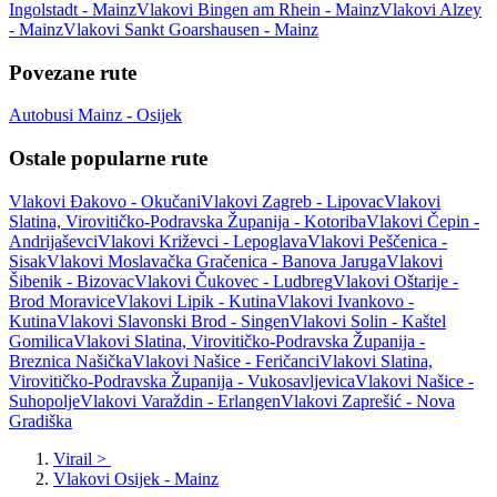
Ingolstadt - Mainz
Vlakovi Bingen am Rhein - Mainz
Vlakovi Alzey
- Mainz
Vlakovi Sankt Goarshausen - Mainz
Povezane rute
Autobusi Mainz - Osijek
Ostale popularne rute
Vlakovi Đakovo - Okučani
Vlakovi Zagreb - Lipovac
Vlakovi
Slatina, Virovitičko-Podravska Županija - Kotoriba
Vlakovi Čepin -
Andrijaševci
Vlakovi Križevci - Lepoglava
Vlakovi Peščenica -
Sisak
Vlakovi Moslavačka Gračenica - Banova Jaruga
Vlakovi
Šibenik - Bizovac
Vlakovi Čukovec - Ludbreg
Vlakovi Oštarije -
Brod Moravice
Vlakovi Lipik - Kutina
Vlakovi Ivankovo -
Kutina
Vlakovi Slavonski Brod - Singen
Vlakovi Solin - Kaštel
Gomilica
Vlakovi Slatina, Virovitičko-Podravska Županija -
Breznica Našička
Vlakovi Našice - Feričanci
Vlakovi Slatina,
Virovitičko-Podravska Županija - Vukosavljevica
Vlakovi Našice -
Suhopolje
Vlakovi Varaždin - Erlangen
Vlakovi Zaprešić - Nova
Gradiška
Virail
>
Vlakovi Osijek - Mainz