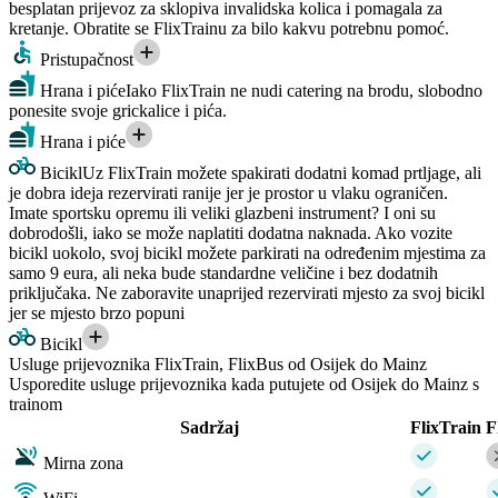
besplatan prijevoz za sklopiva invalidska kolica i pomagala za
kretanje. Obratite se FlixTrainu za bilo kakvu potrebnu pomoć.
Pristupačnost
Hrana i piće
Iako FlixTrain ne nudi catering na brodu, slobodno
ponesite svoje grickalice i pića.
Hrana i piće
Bicikl
Uz FlixTrain možete spakirati dodatni komad prtljage, ali
je dobra ideja rezervirati ranije jer je prostor u vlaku ograničen.
Imate sportsku opremu ili veliki glazbeni instrument? I oni su
dobrodošli, iako se može naplatiti dodatna naknada. Ako vozite
bicikl uokolo, svoj bicikl možete parkirati na određenim mjestima za
samo 9 eura, ali neka bude standardne veličine i bez dodatnih
priključaka. Ne zaboravite unaprijed rezervirati mjesto za svoj bicikl
jer se mjesto brzo popuni
Bicikl
Usluge prijevoznika FlixTrain, FlixBus od Osijek do Mainz
Usporedite usluge prijevoznika kada putujete od Osijek do Mainz s
trainom
Sadržaj
FlixTrain
F
Mirna zona