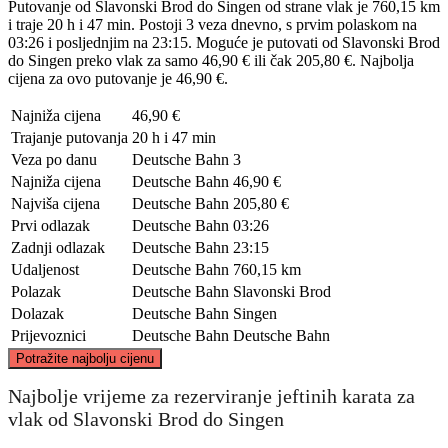
Putovanje od Slavonski Brod do Singen od strane vlak je 760,15 km
i traje 20 h i 47 min. Postoji 3 veza dnevno, s prvim polaskom na
03:26 i posljednjim na 23:15. Moguće je putovati od Slavonski Brod
do Singen preko vlak za samo 46,90 € ili čak 205,80 €. Najbolja
cijena za ovo putovanje je 46,90 €.
Najniža cijena
46,90 €
Trajanje putovanja
20 h i 47 min
Veza po danu
Deutsche Bahn
3
Najniža cijena
Deutsche Bahn
46,90 €
Najviša cijena
Deutsche Bahn
205,80 €
Prvi odlazak
Deutsche Bahn
03:26
Zadnji odlazak
Deutsche Bahn
23:15
Udaljenost
Deutsche Bahn
760,15 km
Polazak
Deutsche Bahn
Slavonski Brod
Dolazak
Deutsche Bahn
Singen
Prijevoznici
Deutsche Bahn
Deutsche Bahn
©
CARTO
, ©
OpenStreetMap
contributors
Potražite najbolju cijenu
Najbolje vrijeme za rezerviranje jeftinih karata za
vlak od Slavonski Brod do Singen
Singen, BW