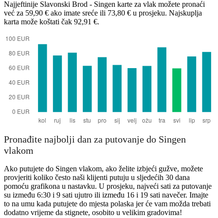
Najjeftinije Slavonski Brod - Singen karte za vlak možete pronaći
već za 59,90 € ako imate sreće ili 73,80 € u prosjeku. Najskuplja
karta može koštati čak 92,91 €.
Slavonski Brod
Pronađite najbolji dan za putovanje do Singen
vlakom
Ako putujete do Singen vlakom, ako želite izbjeći gužve, možete
provjeriti koliko često naši klijenti putuju u sljedećih 30 dana
pomoću grafikona u nastavku. U prosjeku, najveći sati za putovanje
su između 6:30 i 9 sati ujutro ili između 16 i 19 sati navečer. Imajte
to na umu kada putujete do mjesta polaska jer će vam možda trebati
dodatno vrijeme da stignete, osobito u velikim gradovima!