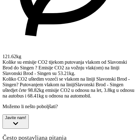
121.62kg
Kolike su emisije CO2 tijekom putovanja vlakom od Slavonski
Brod do Singen ?
Emisije CO2 za vožnju vlak(om) na liniji
Slavonski Brod - Singen su 53.21kg.
Koliko CO2 uštedim vozeći se vlakom na liniji Slavonski Brod -
Singen?
Putovanjem vlakom na linijiSlavonski Brod - Singen
uštedjet ćete 98.82kg emisije CO2 u odnosu na let, 3.8kg u odnosu
na autobus i 68.41kg u odnosu na automobil.
Možemo li nešto poboljšati?
Javite nam!
Često postavljana pitanja