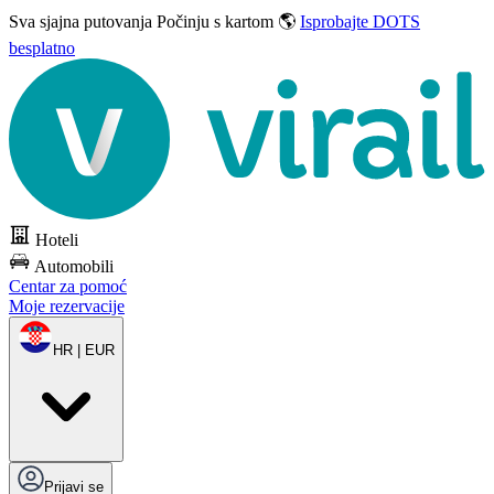
Sva sjajna putovanja
Počinju s kartom 🌎
Isprobajte DOTS
besplatno
Hoteli
Automobili
Centar za pomoć
Moje rezervacije
HR | EUR
Prijavi se