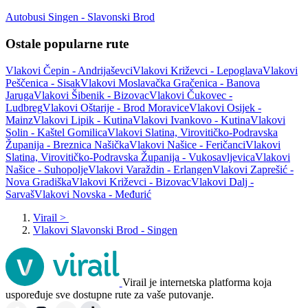
Autobusi Singen - Slavonski Brod
Ostale popularne rute
Vlakovi Čepin - Andrijaševci
Vlakovi Križevci - Lepoglava
Vlakovi
Peščenica - Sisak
Vlakovi Moslavačka Gračenica - Banova
Jaruga
Vlakovi Šibenik - Bizovac
Vlakovi Čukovec -
Ludbreg
Vlakovi Oštarije - Brod Moravice
Vlakovi Osijek -
Mainz
Vlakovi Lipik - Kutina
Vlakovi Ivankovo - Kutina
Vlakovi
Solin - Kaštel Gomilica
Vlakovi Slatina, Virovitičko-Podravska
Županija - Breznica Našička
Vlakovi Našice - Feričanci
Vlakovi
Slatina, Virovitičko-Podravska Županija - Vukosavljevica
Vlakovi
Našice - Suhopolje
Vlakovi Varaždin - Erlangen
Vlakovi Zaprešić -
Nova Gradiška
Vlakovi Križevci - Bizovac
Vlakovi Dalj -
Sarvaš
Vlakovi Novska - Međurić
Virail
>
Vlakovi Slavonski Brod - Singen
Virail je internetska platforma koja
uspoređuje sve dostupne rute za vaše putovanje.