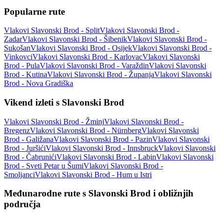
Popularne rute
Vlakovi Slavonski Brod - Split
Vlakovi Slavonski Brod -
Zadar
Vlakovi Slavonski Brod - Šibenik
Vlakovi Slavonski Brod -
Sukošan
Vlakovi Slavonski Brod - Osijek
Vlakovi Slavonski Brod -
Vinkovci
Vlakovi Slavonski Brod - Karlovac
Vlakovi Slavonski
Brod - Pula
Vlakovi Slavonski Brod - Varaždin
Vlakovi Slavonski
Brod - Kutina
Vlakovi Slavonski Brod - Županja
Vlakovi Slavonski
Brod - Nova Gradiška
Vikend izleti s Slavonski Brod
Vlakovi Slavonski Brod - Žminj
Vlakovi Slavonski Brod -
Bregenz
Vlakovi Slavonski Brod - Nürnberg
Vlakovi Slavonski
Brod - Galižana
Vlakovi Slavonski Brod - Pazin
Vlakovi Slavonski
Brod - Juršići
Vlakovi Slavonski Brod - Innsbruck
Vlakovi Slavonski
Brod - Čabrunići
Vlakovi Slavonski Brod - Labin
Vlakovi Slavonski
Brod - Sveti Petar u Šumi
Vlakovi Slavonski Brod -
Smoljanci
Vlakovi Slavonski Brod - Hum u Istri
Međunarodne rute s Slavonski Brod i obližnjih
područja