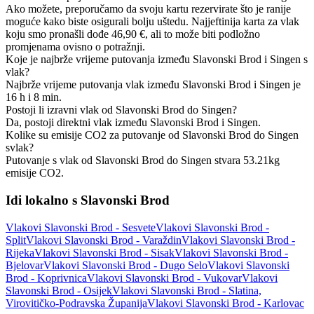
Ako možete, preporučamo da svoju kartu rezervirate što je ranije
moguće kako biste osigurali bolju uštedu. Najjeftinija karta za vlak
koju smo pronašli dođe 46,90 €, ali to može biti podložno
promjenama ovisno o potražnji.
Koje je najbrže vrijeme putovanja između Slavonski Brod i Singen s
vlak?
Najbrže vrijeme putovanja vlak između Slavonski Brod i Singen je
16 h i 8 min.
Postoji li izravni vlak od Slavonski Brod do Singen?
Da, postoji direktni vlak između Slavonski Brod i Singen.
Kolike su emisije CO2 za putovanje od Slavonski Brod do Singen
svlak?
Putovanje s vlak od Slavonski Brod do Singen stvara 53.21kg
emisije CO2.
Idi lokalno s Slavonski Brod
Vlakovi Slavonski Brod - Sesvete
Vlakovi Slavonski Brod -
Split
Vlakovi Slavonski Brod - Varaždin
Vlakovi Slavonski Brod -
Rijeka
Vlakovi Slavonski Brod - Sisak
Vlakovi Slavonski Brod -
Bjelovar
Vlakovi Slavonski Brod - Dugo Selo
Vlakovi Slavonski
Brod - Koprivnica
Vlakovi Slavonski Brod - Vukovar
Vlakovi
Slavonski Brod - Osijek
Vlakovi Slavonski Brod - Slatina,
Virovitičko-Podravska Županija
Vlakovi Slavonski Brod - Karlovac