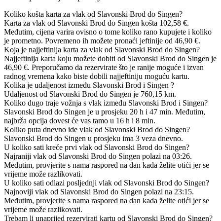
Koliko košta karta za vlak od Slavonski Brod do Singen?
Karta za vlak od Slavonski Brod do Singen košta 102,58 €.
Međutim, cijena varira ovisno o tome koliko rano kupujete i koliko
je prometno. Povremeno ih možete pronaći jeftinije od 46,90 €.
Koja je najjeftinija karta za vlak od Slavonski Brod do Singen?
Najjeftinija karta koju možete dobiti od Slavonski Brod do Singen je
46,90 €. Preporučamo da rezervirate što je ranije moguće i izvan
radnog vremena kako biste dobili najjeftiniju moguću kartu.
Kolika je udaljenost između Slavonski Brod i Singen ?
Udaljenost od Slavonski Brod do Singen je 760,15 km.
Koliko dugo traje vožnja s vlak između Slavonski Brod i Singen?
Slavonski Brod do Singen je u prosjeku 20 h i 47 min. Međutim,
najbrža opcija dovest će vas tamo u 16 h i 8 min.
Koliko puta dnevno ide vlak od Slavonski Brod do Singen?
Slavonski Brod do Singen u prosjeku ima 3 veza dnevno.
U koliko sati kreće prvi vlak od Slavonski Brod do Singen?
Najraniji vlak od Slavonski Brod do Singen polazi na 03:26.
Međutim, provjerite s nama raspored na dan kada želite otići jer se
vrijeme može razlikovati.
U koliko sati odlazi posljednji vlak od Slavonski Brod do Singen?
Najnoviji vlak od Slavonski Brod do Singen polazi na 23:15.
Međutim, provjerite s nama raspored na dan kada želite otići jer se
vrijeme može razlikovati.
Trebam li unaprijed rezervirati kartu od Slavonski Brod do Singen?