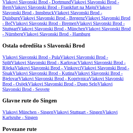
Vlakovi Slavonski Brod - Dortmund
Vlakovi Slavonski Brod -
Bern
Vlakovi Slavonski Brod - Frankfurt na Majni
Vlakovi
Slavonski Brod - Innsbruck
Vlakovi Slavonski Brod -
Duisburg
Vlakovi Slavonski Brod - Bregenz
Vlakovi Slavonski Brod
- Beč
Vlakovi Slavonski Brod - Bremen
Vlakovi Slavonski Brod -
Stuttgart
Vlakovi Slavonski Brod - München
Vlakovi Slavonski Brod
- Nürnberg
Vlakovi Slavonski Brod - Hamburg
Ostala odredišta s Slavonski Brod
Vlakovi Slavonski Brod - Pula
Vlakovi Slavonski Brod -
Split
Vlakovi Slavonski Brod - Karlovac
Vlakovi Slavonski Brod -
Rijeka
Vlakovi Slavonski Brod - Vinkovci
Vlakovi Slavonski Brod -
Sisak
Vlakovi Slavonski Brod - Kutina
Vlakovi Slavonski Brod -
Bjelovar
Vlakovi Slavonski Brod - Koprivnica
Vlakovi Slavonski
Brod - Osijek
Vlakovi Slavonski Brod - Dugo Selo
Vlakovi
Slavonski Brod - Sesvete
Glavne rute do Singen
Vlakovi München - Singen
Vlakovi Stuttgart - Singen
Vlakovi
Karlsruhe - Singen
Povezane rute