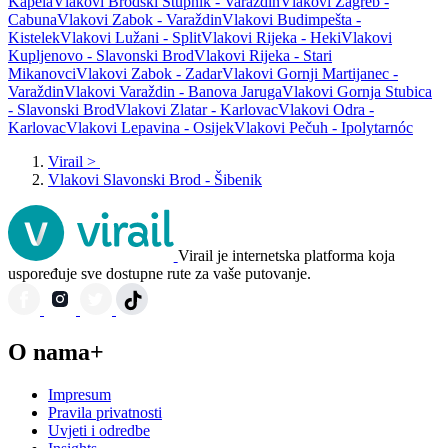
Kapela
Vlakovi Brodski Stupnik - Varaždin
Vlakovi Zagreb -
Cabuna
Vlakovi Zabok - Varaždin
Vlakovi Budimpešta -
Kistelek
Vlakovi Lužani - Split
Vlakovi Rijeka - Heki
Vlakovi
Kupljenovo - Slavonski Brod
Vlakovi Rijeka - Stari
Mikanovci
Vlakovi Zabok - Zadar
Vlakovi Gornji Martijanec -
Varaždin
Vlakovi Varaždin - Banova Jaruga
Vlakovi Gornja Stubica
- Slavonski Brod
Vlakovi Zlatar - Karlovac
Vlakovi Odra -
Karlovac
Vlakovi Lepavina - Osijek
Vlakovi Pečuh - Ipolytarnóc
Virail
>
Vlakovi Slavonski Brod - Šibenik
Virail je internetska platforma koja
uspoređuje sve dostupne rute za vaše putovanje.
O nama+
Impresum
Pravila privatnosti
Uvjeti i odredbe