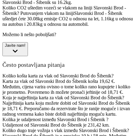
Slavonski Brod - Šibenik su 16.2kg.
Koliko CO2 uštedim vozeći se vlakom na liniji Slavonski Brod -
Šibenik?
Putovanjem vlakom na linijiSlavonski Brod - Šibenik
uštedjet ćete 30.08kg emisije CO2 u odnosu na let, 1.16kg u odnosu
na autobus i 20.83kg u odnosu na automobil.
Možemo li nešto poboljšati?
Javite nam!
Često postavljana pitanja
Koliko košta karta za vlak od Slavonski Brod do Šibenik?
Karta za vlak od Slavonski Brod do Šibenik košta 19,62 €.
Međutim, cijena varira ovisno o tome koliko rano kupujete i koliko
je prometno. Povremeno ih možete pronaći jeftinije od 18,71 €.
Koja je najjeftinija karta za vlak od Slavonski Brod do Šibenik?
Najjeftinija karta koju možete dobiti od Slavonski Brod do Šibenik
je 18,71 €. Preporučamo da rezervirate što je ranije moguće i izvan
radnog vremena kako biste dobili najjeftiniju moguću kartu.
Kolika je udaljenost između Slavonski Brod i Šibenik ?
Udaljenost od Slavonski Brod do Šibenik je 231,42 km.
Koliko dugo traje vožnja s vlak između Slavonski Brod i Šibenik?
Slavonski Brod do Šibenik je u prosjeku 10 h i 58 min. Međutim,