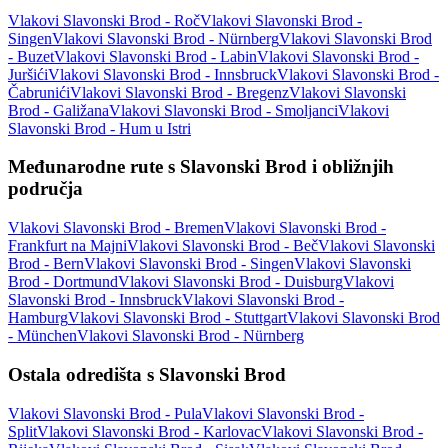
Vlakovi Slavonski Brod - Roč
Vlakovi Slavonski Brod -
Singen
Vlakovi Slavonski Brod - Nürnberg
Vlakovi Slavonski Brod
- Buzet
Vlakovi Slavonski Brod - Labin
Vlakovi Slavonski Brod -
Juršići
Vlakovi Slavonski Brod - Innsbruck
Vlakovi Slavonski Brod -
Čabrunići
Vlakovi Slavonski Brod - Bregenz
Vlakovi Slavonski
Brod - Galižana
Vlakovi Slavonski Brod - Smoljanci
Vlakovi
Slavonski Brod - Hum u Istri
Međunarodne rute s Slavonski Brod i obližnjih
područja
Vlakovi Slavonski Brod - Bremen
Vlakovi Slavonski Brod -
Frankfurt na Majni
Vlakovi Slavonski Brod - Beč
Vlakovi Slavonski
Brod - Bern
Vlakovi Slavonski Brod - Singen
Vlakovi Slavonski
Brod - Dortmund
Vlakovi Slavonski Brod - Duisburg
Vlakovi
Slavonski Brod - Innsbruck
Vlakovi Slavonski Brod -
Hamburg
Vlakovi Slavonski Brod - Stuttgart
Vlakovi Slavonski Brod
- München
Vlakovi Slavonski Brod - Nürnberg
Ostala odredišta s Slavonski Brod
Vlakovi Slavonski Brod - Pula
Vlakovi Slavonski Brod -
Split
Vlakovi Slavonski Brod - Karlovac
Vlakovi Slavonski Brod -