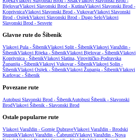
Rijeka
Vlakovi Slavonski Brod - Sisak
Vlakovi Slavonski Brod -
Bjelovar
Vlakovi Slavonski Brod - Kutina
Vlakovi Slavonski Brod -
Koprivnica
Vlakovi Slavonski Brod - Vukovar
Vlakovi Slavonski
Brod - Osijek
Vlakovi Slavonski Brod - Dugo Selo
Vlakovi
Slavonski Brod - Sesvete
Glavne rute do Šibenik
Vlakovi Pula - Šibenik
Vlakovi Split - Šibenik
Vlakovi Varaždin -
Šibenik
Vlakovi Rijeka - Šibenik
Vlakovi Bjelovar - Šibenik
Vlakovi
Koprivnica - Šibenik
Vlakovi Slatina, Virovitičko-Podravska
Županija - Šibenik
Vlakovi Vukovar - Šibenik
Vlakovi Solin -
Šibenik
Vlakovi Osijek - Šibenik
Vlakovi Županja - Šibenik
Vlakovi
Karlovac - Šibenik
Povezane rute
Autobusi Slavonski Brod - Šibenik
Autobusi Šibenik - Slavonski
Brod
Vlakovi Šibenik - Slavonski Brod
Ostale popularne rute
Vlakovi Varaždin - Gornje Dubrave
Vlakovi Varaždin - Brodski
Stupnik
Vlakovi Varaždin - Čabrunići
Vlakovi Varaždin - Nova