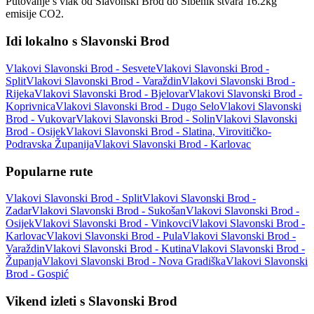
Putovanje s vlak od Slavonski Brod do Šibenik stvara 16.2kg
emisije CO2.
Idi lokalno s Slavonski Brod
Vlakovi Slavonski Brod - Sesvete
Vlakovi Slavonski Brod -
Split
Vlakovi Slavonski Brod - Varaždin
Vlakovi Slavonski Brod -
Rijeka
Vlakovi Slavonski Brod - Bjelovar
Vlakovi Slavonski Brod -
Koprivnica
Vlakovi Slavonski Brod - Dugo Selo
Vlakovi Slavonski
Brod - Vukovar
Vlakovi Slavonski Brod - Solin
Vlakovi Slavonski
Brod - Osijek
Vlakovi Slavonski Brod - Slatina, Virovitičko-
Podravska Županija
Vlakovi Slavonski Brod - Karlovac
Popularne rute
Vlakovi Slavonski Brod - Split
Vlakovi Slavonski Brod -
Zadar
Vlakovi Slavonski Brod - Sukošan
Vlakovi Slavonski Brod -
Osijek
Vlakovi Slavonski Brod - Vinkovci
Vlakovi Slavonski Brod -
Karlovac
Vlakovi Slavonski Brod - Pula
Vlakovi Slavonski Brod -
Varaždin
Vlakovi Slavonski Brod - Kutina
Vlakovi Slavonski Brod -
Županja
Vlakovi Slavonski Brod - Nova Gradiška
Vlakovi Slavonski
Brod - Gospić
Vikend izleti s Slavonski Brod