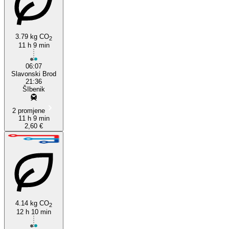
3.79 kg CO
2
11 h 9 min
Šibenik
06:07
Slavonski Brod
21:36
ŠIbenik
2 promjene
11 h 9 min
2,60 €
4.14 kg CO
2
12 h 10 min