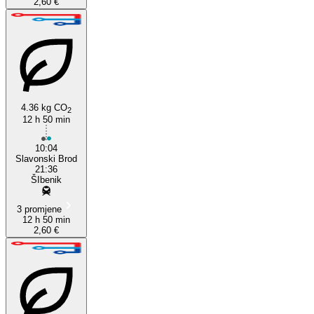
2,60 €
4.36 kg CO
2
12 h 50 min
10:04
Slavonski Brod
21:36
ŠIbenik
3 promjene
12 h 50 min
2,60 €