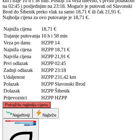
km i traje 10 h i 58 min. Postoji 14 veza dnevno, s prvim polaskom
na 02:45 i posljednjim na 23:18. Moguće je putovati od Slavonski
Brod do Šibenik preko vlak za samo 18,71 € ili čak 21,91 €.
Najbolja cijena za ovo putovanje je 18,71 €.
Najniža cijena
18,71 €
Trajanje putovanja
10 h i 58 min
Veza po danu
HZPP
14
Najniža cijena
HZPP
18,71 €
Najviša cijena
HZPP
21,91 €
Prvi odlazak
HZPP
02:45
Zadnji odlazak
HZPP
23:18
Udaljenost
HZPP
231,42 km
Polazak
HZPP
Slavonski Brod
Dolazak
HZPP
Šibenik
Prijevoznici
HZPP
HZPP
©
CARTO
, ©
OpenStreetMap
contributors
Potražite najbolju cijenu
Slavonski Brod
Najjeftiniji
Najbrže