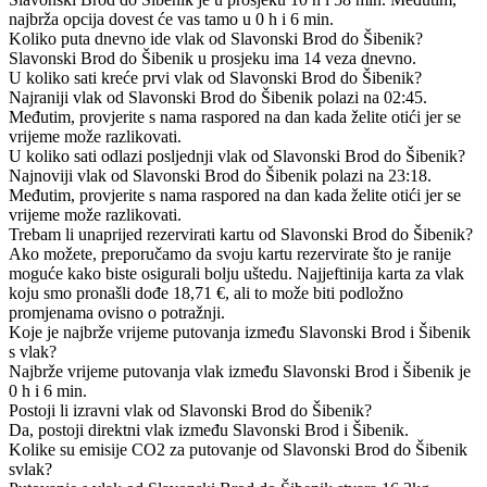
najbrža opcija dovest će vas tamo u 0 h i 6 min.
Koliko puta dnevno ide vlak od Slavonski Brod do Šibenik?
Slavonski Brod do Šibenik u prosjeku ima 14 veza dnevno.
U koliko sati kreće prvi vlak od Slavonski Brod do Šibenik?
Najraniji vlak od Slavonski Brod do Šibenik polazi na 02:45.
Međutim, provjerite s nama raspored na dan kada želite otići jer se
vrijeme može razlikovati.
U koliko sati odlazi posljednji vlak od Slavonski Brod do Šibenik?
Najnoviji vlak od Slavonski Brod do Šibenik polazi na 23:18.
Međutim, provjerite s nama raspored na dan kada želite otići jer se
vrijeme može razlikovati.
Trebam li unaprijed rezervirati kartu od Slavonski Brod do Šibenik?
Ako možete, preporučamo da svoju kartu rezervirate što je ranije
moguće kako biste osigurali bolju uštedu. Najjeftinija karta za vlak
koju smo pronašli dođe 18,71 €, ali to može biti podložno
promjenama ovisno o potražnji.
Koje je najbrže vrijeme putovanja između Slavonski Brod i Šibenik
s vlak?
Najbrže vrijeme putovanja vlak između Slavonski Brod i Šibenik je
0 h i 6 min.
Postoji li izravni vlak od Slavonski Brod do Šibenik?
Da, postoji direktni vlak između Slavonski Brod i Šibenik.
Kolike su emisije CO2 za putovanje od Slavonski Brod do Šibenik
svlak?