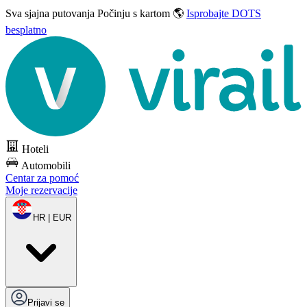
Sva sjajna putovanja
Počinju s kartom 🌎
Isprobajte DOTS
besplatno
Hoteli
Automobili
Centar za pomoć
Moje rezervacije
HR | EUR
Prijavi se