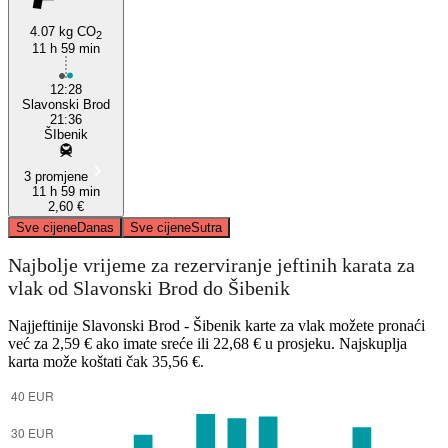
4.07 kg CO
2
11 h 59 min
12:28
Slavonski Brod
21:36
ŠIbenik
3 promjene
11 h 59 min
2,60 €
Sve cijene
Danas
Sve cijene
Sutra
Najbolje vrijeme za rezerviranje jeftinih karata za
vlak od Slavonski Brod do Šibenik
Najjeftinije Slavonski Brod - Šibenik karte za vlak možete pronaći
već za 2,59 € ako imate sreće ili 22,68 € u prosjeku. Najskuplja
karta može koštati čak 35,56 €.