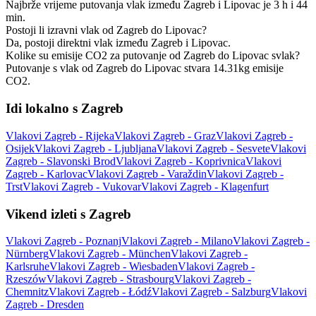
Najbrže vrijeme putovanja vlak između Zagreb i Lipovac je 3 h i 44
min.
Postoji li izravni vlak od Zagreb do Lipovac?
Da, postoji direktni vlak između Zagreb i Lipovac.
Kolike su emisije CO2 za putovanje od Zagreb do Lipovac svlak?
Putovanje s vlak od Zagreb do Lipovac stvara 14.31kg emisije
CO2.
Idi lokalno s Zagreb
Vlakovi Zagreb - Rijeka
Vlakovi Zagreb - Graz
Vlakovi Zagreb -
Osijek
Vlakovi Zagreb - Ljubljana
Vlakovi Zagreb - Sesvete
Vlakovi
Zagreb - Slavonski Brod
Vlakovi Zagreb - Koprivnica
Vlakovi
Zagreb - Karlovac
Vlakovi Zagreb - Varaždin
Vlakovi Zagreb -
Trst
Vlakovi Zagreb - Vukovar
Vlakovi Zagreb - Klagenfurt
Vikend izleti s Zagreb
Vlakovi Zagreb - Poznanj
Vlakovi Zagreb - Milano
Vlakovi Zagreb -
Nürnberg
Vlakovi Zagreb - München
Vlakovi Zagreb -
Karlsruhe
Vlakovi Zagreb - Wiesbaden
Vlakovi Zagreb -
Rzeszów
Vlakovi Zagreb - Strasbourg
Vlakovi Zagreb -
Chemnitz
Vlakovi Zagreb - Łódź
Vlakovi Zagreb - Salzburg
Vlakovi
Zagreb - Dresden