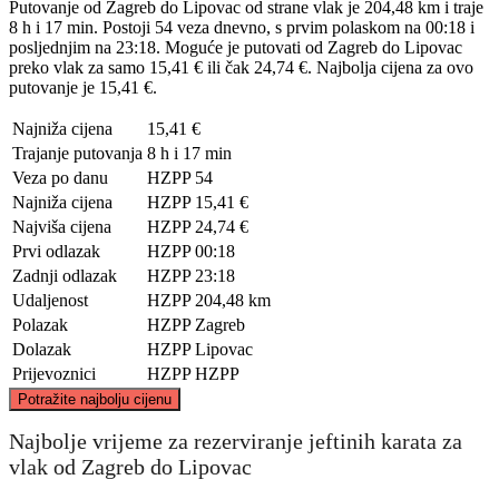
Putovanje od Zagreb do Lipovac od strane vlak je 204,48 km i traje
8 h i 17 min. Postoji 54 veza dnevno, s prvim polaskom na 00:18 i
posljednjim na 23:18. Moguće je putovati od Zagreb do Lipovac
preko vlak za samo 15,41 € ili čak 24,74 €. Najbolja cijena za ovo
putovanje je 15,41 €.
Najniža cijena
15,41 €
Trajanje putovanja
8 h i 17 min
Veza po danu
HZPP
54
Najniža cijena
HZPP
15,41 €
Najviša cijena
HZPP
24,74 €
Prvi odlazak
HZPP
00:18
Zadnji odlazak
HZPP
23:18
Udaljenost
HZPP
204,48 km
Polazak
HZPP
Zagreb
Dolazak
HZPP
Lipovac
Prijevoznici
HZPP
HZPP
©
CARTO
, ©
OpenStreetMap
contributors
Potražite najbolju cijenu
Najbolje vrijeme za rezerviranje jeftinih karata za
vlak od Zagreb do Lipovac