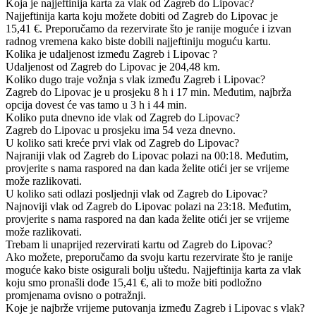
Koja je najjeftinija karta za vlak od Zagreb do Lipovac?
Najjeftinija karta koju možete dobiti od Zagreb do Lipovac je
15,41 €. Preporučamo da rezervirate što je ranije moguće i izvan
radnog vremena kako biste dobili najjeftiniju moguću kartu.
Kolika je udaljenost između Zagreb i Lipovac ?
Udaljenost od Zagreb do Lipovac je 204,48 km.
Koliko dugo traje vožnja s vlak između Zagreb i Lipovac?
Zagreb do Lipovac je u prosjeku 8 h i 17 min. Međutim, najbrža
opcija dovest će vas tamo u 3 h i 44 min.
Koliko puta dnevno ide vlak od Zagreb do Lipovac?
Zagreb do Lipovac u prosjeku ima 54 veza dnevno.
U koliko sati kreće prvi vlak od Zagreb do Lipovac?
Najraniji vlak od Zagreb do Lipovac polazi na 00:18. Međutim,
provjerite s nama raspored na dan kada želite otići jer se vrijeme
može razlikovati.
U koliko sati odlazi posljednji vlak od Zagreb do Lipovac?
Najnoviji vlak od Zagreb do Lipovac polazi na 23:18. Međutim,
provjerite s nama raspored na dan kada želite otići jer se vrijeme
može razlikovati.
Trebam li unaprijed rezervirati kartu od Zagreb do Lipovac?
Ako možete, preporučamo da svoju kartu rezervirate što je ranije
moguće kako biste osigurali bolju uštedu. Najjeftinija karta za vlak
koju smo pronašli dođe 15,41 €, ali to može biti podložno
promjenama ovisno o potražnji.
Koje je najbrže vrijeme putovanja između Zagreb i Lipovac s vlak?