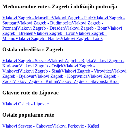
Međunarodne rute s Zagreb i obližnjih područja
Vlakovi Zagreb - Marseille
Vlakovi Zagreb - Pariz
Vlakovi Zagreb -
Stuttgart
Vlakovi Zagreb - Budimpešta
Vlakovi Zagreb -
Poznanj
Vlakovi Zagreb - Dresden
Vlakovi Zagreb - Bonn
Vlakovi
Zagreb - Bremen
Vlakovi Zagreb - Lyon
Vlakovi Zagreb -
Milano
Vlakovi Zagreb - Nantes
Vlakovi Zagreb - Łódź
Ostala odredišta s Zagreb
Vlakovi Zagreb - Sesvete
Vlakovi Zagreb - Rijeka
Vlakovi Zagreb -
Karlovac
Vlakovi Zagreb - Osijek
Vlakovi Zagreb -
Vinkovci
Vlakovi Zagreb - Sisak
Vlakovi Zagreb - Virovitica
Vlakovi
Zagreb - Bjelovar
Vlakovi Zagreb - Koprivnica
Vlakovi Zagreb -
Zadar
Vlakovi Zagreb - Kutina
Vlakovi Zagreb - Slavonski Brod
Glavne rute do Lipovac
Vlakovi Osijek - Lipovac
Ostale popularne rute
Vlakovi Sesvete - Čakovec
Vlakovi Perković - Kaštel