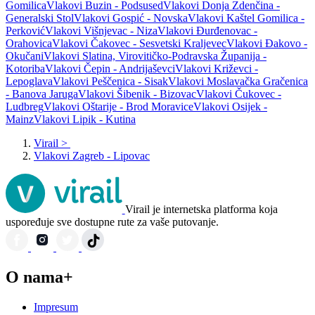
Gomilica
Vlakovi Buzin - Podsused
Vlakovi Donja Zdenčina -
Generalski Stol
Vlakovi Gospić - Novska
Vlakovi Kaštel Gomilica -
Perković
Vlakovi Višnjevac - Niza
Vlakovi Ðurđenovac -
Orahovica
Vlakovi Čakovec - Sesvetski Kraljevec
Vlakovi Đakovo -
Okučani
Vlakovi Slatina, Virovitičko-Podravska Županija -
Kotoriba
Vlakovi Čepin - Andrijaševci
Vlakovi Križevci -
Lepoglava
Vlakovi Peščenica - Sisak
Vlakovi Moslavačka Gračenica
- Banova Jaruga
Vlakovi Šibenik - Bizovac
Vlakovi Čukovec -
Ludbreg
Vlakovi Oštarije - Brod Moravice
Vlakovi Osijek -
Mainz
Vlakovi Lipik - Kutina
Virail
>
Vlakovi Zagreb - Lipovac
Virail je internetska platforma koja
uspoređuje sve dostupne rute za vaše putovanje.
O nama+
Impresum