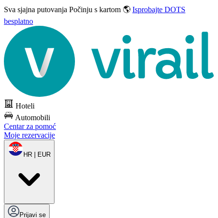
Sva sjajna putovanja
Počinju s kartom 🌎
Isprobajte DOTS
besplatno
Hoteli
Automobili
Centar za pomoć
Moje rezervacije
HR | EUR
Prijavi se