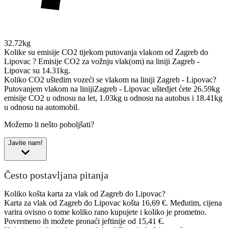
32.72kg
Kolike su emisije CO2 tijekom putovanja vlakom od Zagreb do
Lipovac ?
Emisije CO2 za vožnju vlak(om) na liniji Zagreb -
Lipovac su 14.31kg.
Koliko CO2 uštedim vozeći se vlakom na liniji Zagreb - Lipovac?
Putovanjem vlakom na linijiZagreb - Lipovac uštedjet ćete 26.59kg
emisije CO2 u odnosu na let, 1.03kg u odnosu na autobus i 18.41kg
u odnosu na automobil.
Možemo li nešto poboljšati?
Javite nam!
Često postavljana pitanja
Koliko košta karta za vlak od Zagreb do Lipovac?
Karta za vlak od Zagreb do Lipovac košta 16,69 €. Međutim, cijena
varira ovisno o tome koliko rano kupujete i koliko je prometno.
Povremeno ih možete pronaći jeftinije od 15,41 €.