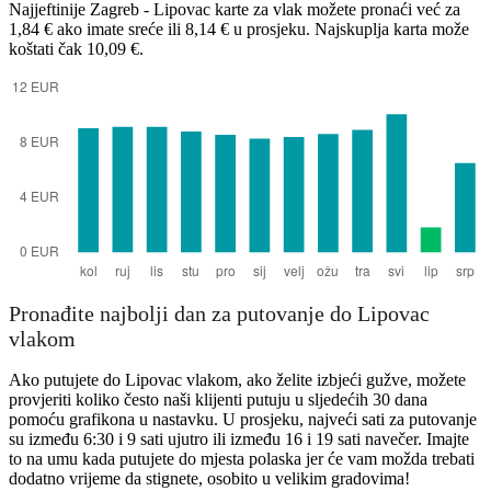
Zagreb
Najjeftinije Zagreb - Lipovac karte za vlak možete pronaći već za
1,84 € ako imate sreće ili 8,14 € u prosjeku. Najskuplja karta može
koštati čak 10,09 €.
Lipovac Hrastinski
Pronađite najbolji dan za putovanje do Lipovac
vlakom
Ako putujete do Lipovac vlakom, ako želite izbjeći gužve, možete
provjeriti koliko često naši klijenti putuju u sljedećih 30 dana
pomoću grafikona u nastavku. U prosjeku, najveći sati za putovanje
su između 6:30 i 9 sati ujutro ili između 16 i 19 sati navečer. Imajte
to na umu kada putujete do mjesta polaska jer će vam možda trebati
dodatno vrijeme da stignete, osobito u velikim gradovima!