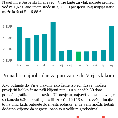
Najjeftinije Sesvetski Kraljevec - Virje karte za vlak možete pronaći
već za 1,62 € ako imate sreće ili 3,56 € u prosjeku. Najskuplja karta
može koštati čak 6,88 €.
Sesvetski Kraljevec
Pronađite najbolji dan za putovanje do Virje vlakom
Ako putujete do Virje vlakom, ako želite izbjeći gužve, možete
provjeriti koliko često naši klijenti putuju u sljedećih 30 dana
pomoću grafikona u nastavku. U prosjeku, najveći sati za putovanje
su između 6:30 i 9 sati ujutro ili između 16 i 19 sati navečer. Imajte
to na umu kada putujete do mjesta polaska jer će vam možda trebati
dodatno vrijeme da stignete, osobito u velikim gradovima!