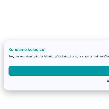
Koristimo kolačiće!
Bok, ova web stranica koristi bitne kolačiće kako bi osigurala pravilan rad i kolač
U