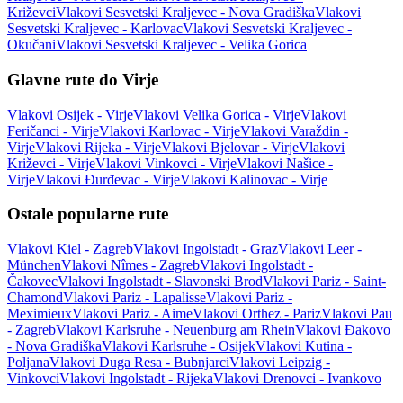
Križevci
Vlakovi Sesvetski Kraljevec - Nova Gradiška
Vlakovi
Sesvetski Kraljevec - Karlovac
Vlakovi Sesvetski Kraljevec -
Okučani
Vlakovi Sesvetski Kraljevec - Velika Gorica
Glavne rute do Virje
Vlakovi Osijek - Virje
Vlakovi Velika Gorica - Virje
Vlakovi
Feričanci - Virje
Vlakovi Karlovac - Virje
Vlakovi Varaždin -
Virje
Vlakovi Rijeka - Virje
Vlakovi Bjelovar - Virje
Vlakovi
Križevci - Virje
Vlakovi Vinkovci - Virje
Vlakovi Našice -
Virje
Vlakovi Đurđevac - Virje
Vlakovi Kalinovac - Virje
Ostale popularne rute
Vlakovi Kiel - Zagreb
Vlakovi Ingolstadt - Graz
Vlakovi Leer -
München
Vlakovi Nîmes - Zagreb
Vlakovi Ingolstadt -
Čakovec
Vlakovi Ingolstadt - Slavonski Brod
Vlakovi Pariz - Saint-
Chamond
Vlakovi Pariz - Lapalisse
Vlakovi Pariz -
Meximieux
Vlakovi Pariz - Aime
Vlakovi Orthez - Pariz
Vlakovi Pau
- Zagreb
Vlakovi Karlsruhe - Neuenburg am Rhein
Vlakovi Đakovo
- Nova Gradiška
Vlakovi Karlsruhe - Osijek
Vlakovi Kutina -
Poljana
Vlakovi Duga Resa - Bubnjarci
Vlakovi Leipzig -
Vinkovci
Vlakovi Ingolstadt - Rijeka
Vlakovi Drenovci - Ivankovo