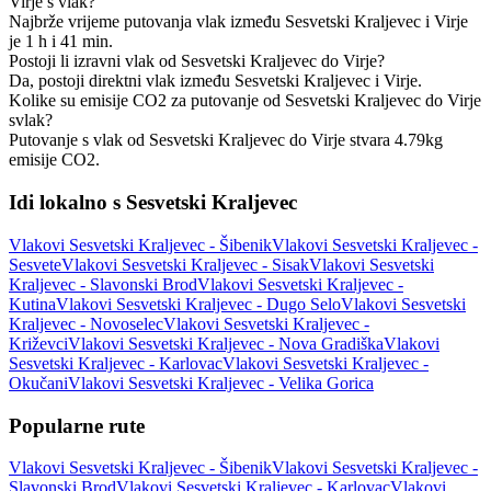
Virje s vlak?
Najbrže vrijeme putovanja vlak između Sesvetski Kraljevec i Virje
je 1 h i 41 min.
Postoji li izravni vlak od Sesvetski Kraljevec do Virje?
Da, postoji direktni vlak između Sesvetski Kraljevec i Virje.
Kolike su emisije CO2 za putovanje od Sesvetski Kraljevec do Virje
svlak?
Putovanje s vlak od Sesvetski Kraljevec do Virje stvara 4.79kg
emisije CO2.
Idi lokalno s Sesvetski Kraljevec
Vlakovi Sesvetski Kraljevec - Šibenik
Vlakovi Sesvetski Kraljevec -
Sesvete
Vlakovi Sesvetski Kraljevec - Sisak
Vlakovi Sesvetski
Kraljevec - Slavonski Brod
Vlakovi Sesvetski Kraljevec -
Kutina
Vlakovi Sesvetski Kraljevec - Dugo Selo
Vlakovi Sesvetski
Kraljevec - Novoselec
Vlakovi Sesvetski Kraljevec -
Križevci
Vlakovi Sesvetski Kraljevec - Nova Gradiška
Vlakovi
Sesvetski Kraljevec - Karlovac
Vlakovi Sesvetski Kraljevec -
Okučani
Vlakovi Sesvetski Kraljevec - Velika Gorica
Popularne rute
Vlakovi Sesvetski Kraljevec - Šibenik
Vlakovi Sesvetski Kraljevec -
Slavonski Brod
Vlakovi Sesvetski Kraljevec - Karlovac
Vlakovi