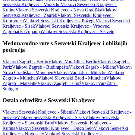
Sesvetski Kraljevec - Varaždin
Vlakovi Sesvetski Kraljevec -
Kutina
Vlakovi Sesvetski Kraljevec - Nova Gradiška
Vlakovi
Sesvetski Kraljevec - Zagreb
Vlakovi Sesvetski Kraljevec -
Koprivnica
Vlakovi Sesvetski Kraljevec - Požega
Vlakovi Sesvetski
Kraljevec - Sisak
Vlakovi Sesvetski Kraljevec - Vrbovec,
Zagrebačka županija
Vlakovi Sesvetski Kraljevec - Sesvete
Međunarodne rute s Sesvetski Kraljevec i obližnjih
područja
Vlakovi Zagreb - Berlin
Vlakovi Varaždin - Berlin
Vlakovi Zagreb -
Pariz
Vlakovi Zagreb - Budimpešta
Vlakovi Zagreb - Milano
Vlakovi
Nova Gradiška - München
Vlakovi Varaždin - München
Vlakovi
Zagreb - München
Vlakovi Slavonski Brod - München
Vlakovi
Zagreb - Marseille
Vlakovi Zagreb - Łódź
Vlakovi Varaždin -
Stuttgart
Ostala odredišta s Sesvetski Kraljevec
Vlakovi Sesvetski Kraljevec - Šibenik
Vlakovi Sesvetski Kraljevec -
Sesvete
Vlakovi Sesvetski Kraljevec - Sisak
Vlakovi Sesvetski
Kraljevec - Slavonski Brod
Vlakovi Sesvetski Kraljevec -
Kutina
Vlakovi Sesvetski Kraljevec - Dugo Selo
Vlakovi Sesvetski
Kraljevec - Novoselec
Vlakovi Sesvetski Kraljevec -