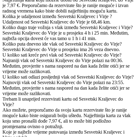
je 7,97 €. Preporučamo da rezervirate što je ranije moguće i izvan
radnog vremena kako biste dobili najjeftiniju moguću kartu.
Kolika je udaljenost između Sesvetski Kraljevec i Virje ?
Udaljenost od Sesvetski Kraljevec do Virje je 68,46 km.
Koliko dugo traje vožnja s vlak između Sesvetski Kraljevec i Virje?
Sesvetski Kraljevec do Virje je u prosjeku 4 h i 25 min. Međutim,
najbrža opcija dovest će vas tamo u 1 h i 41 min.
Koliko puta dnevno ide vlak od Sesvetski Kraljevec do Virje?
Sesvetski Kraljevec do Virje u prosjeku ima 26 veza dnevno.
U koliko sati kreće prvi vlak od Sesvetski Kraljevec do Virje?
Najraniji vlak od Sesvetski Kraljevec do Virje polazi na 00:36.
Međutim, provjerite s nama raspored na dan kada želite otići jer se
vrijeme može razlikovati.
U koliko sati odlazi posljednji vlak od Sesvetski Kraljevec do Virje?
Najnoviji vlak od Sesvetski Kraljevec do Virje polazi na 23:55.
Međutim, provjerite s nama raspored na dan kada želite otići jer se
vrijeme može razlikovati.
Trebam li unaprijed rezervirati kartu od Sesvetski Kraljevec do
Virje?
Ako možete, preporučamo da svoju kartu rezervirate što je ranije
moguće kako biste osigurali bolju uštedu. Najjeftinija karta za vlak
koju smo pronašli dođe 7,97 €, ali to može biti podložno
promjenama ovisno o potražnji.
Koje je najbrže vrijeme putovanja između Sesvetski Kraljevec i