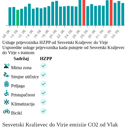
Usluge prijevoznika HZPP od Sesvetski Kraljevec do Virje
Usporedite usluge prijevoznika kada putujete od Sesvetski Kraljevec
do Virje s trainom
Sadržaj
HZPP
Mirna zona
Strujne utičnice
Prtljaga
Pristupačnost
Klimatizacija
Bicikl
Sesvetski Kraljevec do Virje emisije CO2 od Vlak