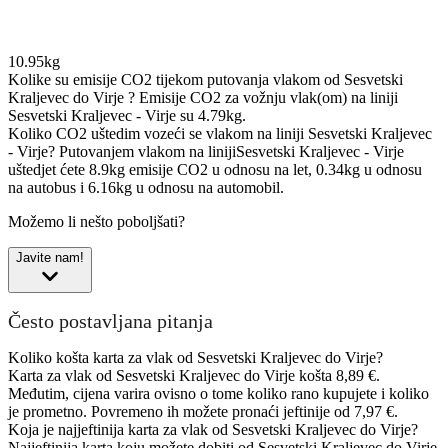
10.95kg
Kolike su emisije CO2 tijekom putovanja vlakom od Sesvetski
Kraljevec do Virje ?
Emisije CO2 za vožnju vlak(om) na liniji
Sesvetski Kraljevec - Virje su 4.79kg.
Koliko CO2 uštedim vozeći se vlakom na liniji Sesvetski Kraljevec
- Virje?
Putovanjem vlakom na linijiSesvetski Kraljevec - Virje
uštedjet ćete 8.9kg emisije CO2 u odnosu na let, 0.34kg u odnosu
na autobus i 6.16kg u odnosu na automobil.
Možemo li nešto poboljšati?
Javite nam!
Često postavljana pitanja
Koliko košta karta za vlak od Sesvetski Kraljevec do Virje?
Karta za vlak od Sesvetski Kraljevec do Virje košta 8,89 €.
Međutim, cijena varira ovisno o tome koliko rano kupujete i koliko
je prometno. Povremeno ih možete pronaći jeftinije od 7,97 €.
Koja je najjeftinija karta za vlak od Sesvetski Kraljevec do Virje?
Najjeftinija karta koju možete dobiti od Sesvetski Kraljevec do Virje