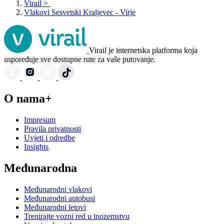
Virail
>
Vlakovi Sesvetski Kraljevec - Virje
Virail je internetska platforma koja
uspoređuje sve dostupne rute za vaše putovanje.
O nama+
Impresum
Pravila privatnosti
Uvjeti i odredbe
Insights
Međunarodna
Međunarodni vlakovi
Međunarodni autobusi
Međunarodni letovi
Trenirajte vozni red u inozemstvu