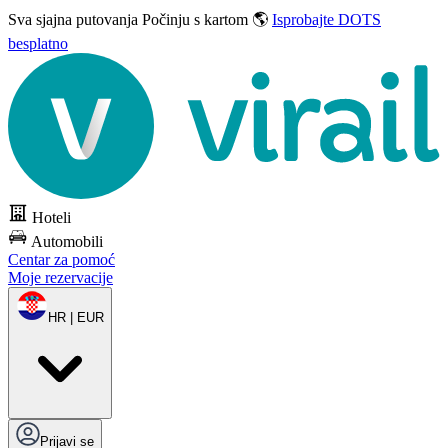
Sva sjajna putovanja
Počinju s kartom 🌎
Isprobajte DOTS
besplatno
Hoteli
Automobili
Centar za pomoć
Moje rezervacije
HR | EUR
Prijavi se