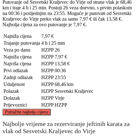
Putovanje od Sesvetski Kraljevec do Virje od strane vlak je 68,46
km i traje 4 h i 25 min. Postoji 26 veza dnevno, s prvim polaskom
na 00:36 i posljednjim na 23:55. Moguće je putovati od Sesvetski
Kraljevec do Virje preko vlak za samo 7,97 € ili čak 13,58 €.
Najbolja cijena za ovo putovanje je 7,97 €.
Najniža cijena
7,97 €
Trajanje putovanja
4 h i 25 min
Veza po danu
HZPP
26
Najniža cijena
HZPP
7,97 €
Najviša cijena
HZPP
13,58 €
Prvi odlazak
HZPP
00:36
Zadnji odlazak
HZPP
23:55
Udaljenost
HZPP
68,46 km
Polazak
HZPP
Sesvetski Kraljevec
Dolazak
HZPP
Virje
Prijevoznici
HZPP
HZPP
©
CARTO
, ©
OpenStreetMap
contributors
Potražite najbolju cijenu
Najbolje vrijeme za rezerviranje jeftinih karata za
Virje
vlak od Sesvetski Kraljevec do Virje