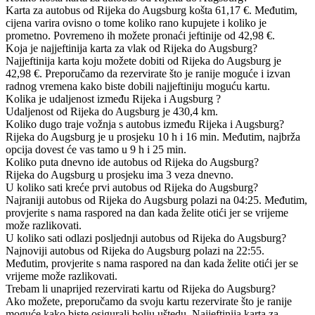
Karta za autobus od Rijeka do Augsburg košta 61,17 €. Međutim,
cijena varira ovisno o tome koliko rano kupujete i koliko je
prometno. Povremeno ih možete pronaći jeftinije od 42,98 €.
Koja je najjeftinija karta za vlak od Rijeka do Augsburg?
Najjeftinija karta koju možete dobiti od Rijeka do Augsburg je
42,98 €. Preporučamo da rezervirate što je ranije moguće i izvan
radnog vremena kako biste dobili najjeftiniju moguću kartu.
Kolika je udaljenost između Rijeka i Augsburg ?
Udaljenost od Rijeka do Augsburg je 430,4 km.
Koliko dugo traje vožnja s autobus između Rijeka i Augsburg?
Rijeka do Augsburg je u prosjeku 10 h i 16 min. Međutim, najbrža
opcija dovest će vas tamo u 9 h i 25 min.
Koliko puta dnevno ide autobus od Rijeka do Augsburg?
Rijeka do Augsburg u prosjeku ima 3 veza dnevno.
U koliko sati kreće prvi autobus od Rijeka do Augsburg?
Najraniji autobus od Rijeka do Augsburg polazi na 04:25. Međutim,
provjerite s nama raspored na dan kada želite otići jer se vrijeme
može razlikovati.
U koliko sati odlazi posljednji autobus od Rijeka do Augsburg?
Najnoviji autobus od Rijeka do Augsburg polazi na 22:55.
Međutim, provjerite s nama raspored na dan kada želite otići jer se
vrijeme može razlikovati.
Trebam li unaprijed rezervirati kartu od Rijeka do Augsburg?
Ako možete, preporučamo da svoju kartu rezervirate što je ranije
moguće kako biste osigurali bolju uštedu. Najjeftinija karta za