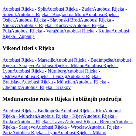
Autobusi Rijeka - Split
Autobusi Rijeka - Zadar
Autobusi Rijeka -
Šibenik
Autobusi Rijeka - Biograd na Moru
Autobusi Rijeka -
Osijek
Autobusi Rijeka - Slavonski Brod
Autobusi Rijeka -
Vinkovci
Autobusi Rijeka - Karlovac
Autobusi Rijeka -
Pula
Autobusi Rijeka - Varaždin
Autobusi Rijeka - Kutina
Autobusi
Rijeka - Županja
Vikend izleti s Rijeka
Autobusi Rijeka - Marseille
Autobusi Rijeka - Budimpešta
Autobusi
Rijeka - Sarajevo
Autobusi Rijeka - Milano
Autobusi Rijeka -
Lyon
Autobusi Rijeka - Nürnberg
Autobusi Rijeka -
Ostrava
Autobusi Rijeka - Leipzig
Autobusi Rijeka -
Bratislava
Autobusi Rijeka - München
Autobusi Rijeka -
Chemnitz
Autobusi Rijeka - Krakov
Međunarodne rute s Rijeka i obližnjih područja
Autobusi Rijeka - Budimpešta
Autobusi Rijeka - Rim
Autobusi
Rijeka - München
Autobusi Rijeka - Kijev
Autobusi Rijeka -
Krakov
Autobusi Rijeka - Lavov
Autobusi Rijeka - Bremen
Autobusi
Rijeka - Sarajevo
Autobusi Rijeka - Wrocław
Autobusi Rijeka -
Pariz
Autobusi Rijeka - Lyon
Autobusi Rijeka - Milano