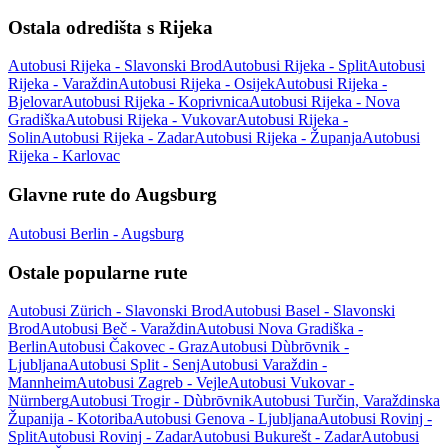
Ostala odredišta s Rijeka
Autobusi Rijeka - Slavonski Brod
Autobusi Rijeka - Split
Autobusi
Rijeka - Varaždin
Autobusi Rijeka - Osijek
Autobusi Rijeka -
Bjelovar
Autobusi Rijeka - Koprivnica
Autobusi Rijeka - Nova
Gradiška
Autobusi Rijeka - Vukovar
Autobusi Rijeka -
Solin
Autobusi Rijeka - Zadar
Autobusi Rijeka - Županja
Autobusi
Rijeka - Karlovac
Glavne rute do Augsburg
Autobusi Berlin - Augsburg
Ostale popularne rute
Autobusi Zürich - Slavonski Brod
Autobusi Basel - Slavonski
Brod
Autobusi Beč - Varaždin
Autobusi Nova Gradiška -
Berlin
Autobusi Čakovec - Graz
Autobusi Dùbrōvnik -
Ljubljana
Autobusi Split - Senj
Autobusi Varaždin -
Mannheim
Autobusi Zagreb - Vejle
Autobusi Vukovar -
Nürnberg
Autobusi Trogir - Dùbrōvnik
Autobusi Turčin, Varaždinska
Županija - Kotoriba
Autobusi Genova - Ljubljana
Autobusi Rovinj -
Split
Autobusi Rovinj - Zadar
Autobusi Bukurešt - Zadar
Autobusi