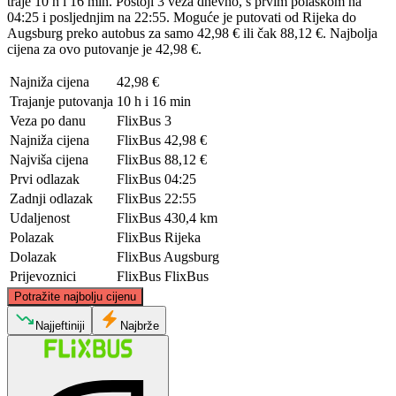
traje 10 h i 16 min. Postoji 3 veza dnevno, s prvim polaskom na
04:25 i posljednjim na 22:55. Moguće je putovati od Rijeka do
Augsburg preko autobus za samo 42,98 € ili čak 88,12 €. Najbolja
cijena za ovo putovanje je 42,98 €.
Najniža cijena
42,98 €
Trajanje putovanja
10 h i 16 min
Veza po danu
FlixBus
3
Najniža cijena
FlixBus
42,98 €
Najviša cijena
FlixBus
88,12 €
Prvi odlazak
FlixBus
04:25
Zadnji odlazak
FlixBus
22:55
Udaljenost
FlixBus
430,4 km
Polazak
FlixBus
Rijeka
Dolazak
FlixBus
Augsburg
Prijevoznici
FlixBus
FlixBus
©
CARTO
, ©
OpenStreetMap
contributors
Potražite najbolju cijenu
Augsburg
Najjeftiniji
Najbrže