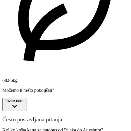
68.86kg
Možemo li nešto poboljšati?
Javite nam!
Često postavljana pitanja
Koliko košta karta za autobus od Rijeka do Augsburg?