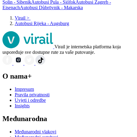
Solin - Šibenik
Autobusi Pula - Siófok
Autobusi Zagreb -
Eisenach
Autobusi Dùbrōvnik - Makarska
Virail
>
Autobusi Rijeka - Augsburg
Virail je internetska platforma koja
uspoređuje sve dostupne rute za vaše putovanje.
O nama+
Impresum
Pravila privatnosti
Uvjeti i odredbe
Insights
Međunarodna
Međunarodni vlakovi