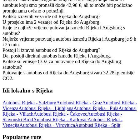
autobus koju smo pronašli dođe 42,98 €, ali to može biti podložno
promjenama ovisno o potražnji.
Koliko izravnih veza ide od Rijeka do Augsburg?
U prosjeku ima 2 veza(e) od Rijeka do Augsburg.
Koje je najbrže vrijeme putovanja između Rijeka i Augsburg s
autobus?
Najbrže vrijeme putovanja autobus između Rijeka i Augsburg je 9 h
i 25 min.
Postoji li izravni autobus od Rijeka do Augsburg?
Da, postoji direktni autobus između Rijeka i Augsburg.
Kolike su emisije CO2 za putovanje od Rijeka do Augsburg
sautobus?
Putovanje s autobus od Rijeka do Augsburg stvara 32.28kg emisije
CO2.
Idi lokalno s Rijeka
Autobusi Rijeka - Salzburg
Autobusi Rijeka - Graz
Autobusi Rijeka -
Vicenza
Autobusi Rijeka - Ljubljana
Autobusi Rijeka - Pula
Autobusi
Rijeka - Villach
Autobusi Rijeka - Čakovec
Autobusi Rijeka -
Slavonski Brod
Autobusi Rijeka - Karlovac
Autobusi Rijeka -
Venecija
Autobusi Rijeka - Virovitica
Autobusi Rijeka - Split
Popularne rute