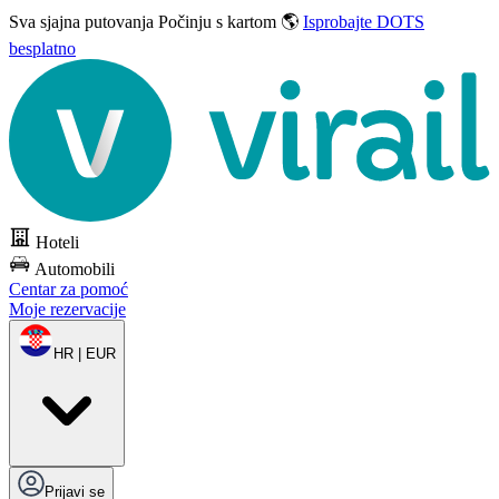
Sva sjajna putovanja
Počinju s kartom 🌎
Isprobajte DOTS
besplatno
Hoteli
Automobili
Centar za pomoć
Moje rezervacije
HR | EUR
Prijavi se