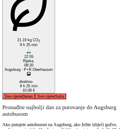
Rijeka
21.19 kg CO
2
9 h 25 min
22:55
Rijeka.
08:20
Augsburg - P+R Oberhausen
direktno
9 h 25 min
10,08 €
Sve cijene
Danas
Sve cijene
Sutra
Pronađite najbolji dan za putovanje do Augsburg
autobusom
Ako putujete autobusom na Augsburg, ako želite izbjeći gužve,