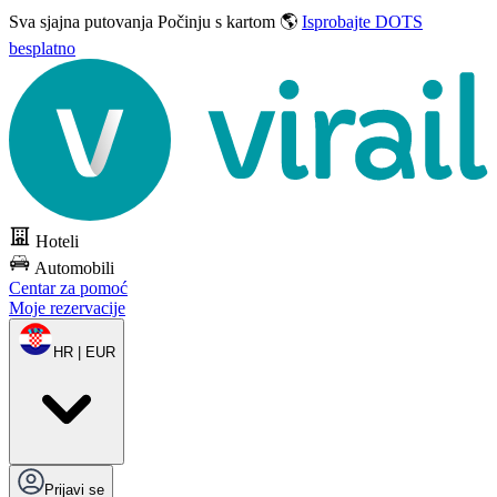
Sva sjajna putovanja
Počinju s kartom 🌎
Isprobajte DOTS
besplatno
Hoteli
Automobili
Centar za pomoć
Moje rezervacije
HR | EUR
Prijavi se