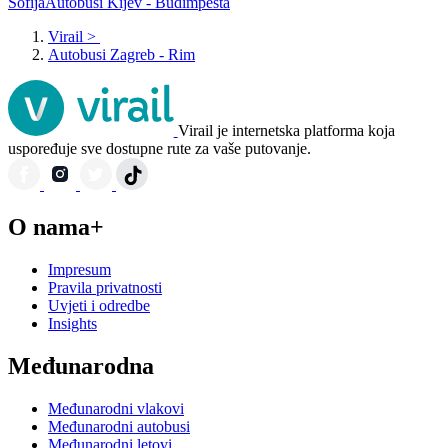
Sofija
Autobusi Kijev - Budimpešta
Virail
>
Autobusi Zagreb - Rim
Virail je internetska platforma koja
uspoređuje sve dostupne rute za vaše putovanje.
O nama+
Impresum
Pravila privatnosti
Uvjeti i odredbe
Insights
Međunarodna
Međunarodni vlakovi
Međunarodni autobusi
Međunarodni letovi