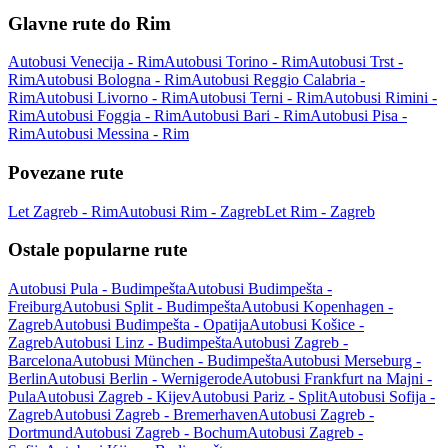
Glavne rute do Rim
Autobusi Venecija - Rim
Autobusi Torino - Rim
Autobusi Trst -
Rim
Autobusi Bologna - Rim
Autobusi Reggio Calabria -
Rim
Autobusi Livorno - Rim
Autobusi Terni - Rim
Autobusi Rimini -
Rim
Autobusi Foggia - Rim
Autobusi Bari - Rim
Autobusi Pisa -
Rim
Autobusi Messina - Rim
Povezane rute
Let Zagreb - Rim
Autobusi Rim - Zagreb
Let Rim - Zagreb
Ostale popularne rute
Autobusi Pula - Budimpešta
Autobusi Budimpešta -
Freiburg
Autobusi Split - Budimpešta
Autobusi Kopenhagen -
Zagreb
Autobusi Budimpešta - Opatija
Autobusi Košice -
Zagreb
Autobusi Linz - Budimpešta
Autobusi Zagreb -
Barcelona
Autobusi München - Budimpešta
Autobusi Merseburg -
Berlin
Autobusi Berlin - Wernigerode
Autobusi Frankfurt na Majni -
Pula
Autobusi Zagreb - Kijev
Autobusi Pariz - Split
Autobusi Sofija -
Zagreb
Autobusi Zagreb - Bremerhaven
Autobusi Zagreb -
Dortmund
Autobusi Zagreb - Bochum
Autobusi Zagreb -