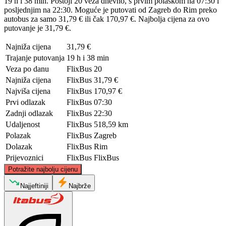
19 h i 38 min. Postoji 20 veza dnevno, s prvim polaskom na 07:30 i
posljednjim na 22:30. Moguće je putovati od Zagreb do Rim preko
autobus za samo 31,79 € ili čak 170,97 €. Najbolja cijena za ovo
putovanje je 31,79 €.
Najniža cijena
31,79 €
Trajanje putovanja
19 h i 38 min
Veza po danu
FlixBus
20
Najniža cijena
FlixBus
31,79 €
Najviša cijena
FlixBus
170,97 €
Prvi odlazak
FlixBus
07:30
Zadnji odlazak
FlixBus
22:30
Udaljenost
FlixBus
518,59 km
Polazak
FlixBus
Zagreb
Dolazak
FlixBus
Rim
Prijevoznici
FlixBus
FlixBus
©
CARTO
, ©
OpenStreetMap
contributors
Potražite najbolju cijenu
Zagreb
Najjeftiniji
Najbrže