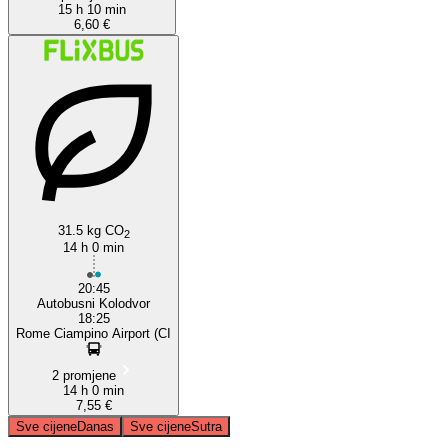
15 h 10 min
6,60 €
31.5 kg CO
2
14 h 0 min
20:45
Autobusni Kolodvor
18:25
Rome Ciampino Airport (CI
2 promjene
14 h 0 min
7,55 €
Sve cijene
Danas
Sve cijene
Sutra