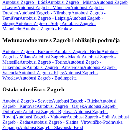
Autobusi Zagreb - Łódź
Autobusi Zagreb - Milano
Autobusi Zagreb
- Lavov
Autobusi Zagreb - München
Autobusi Zagreb -
Dresden
Autobusi Zagreb - Nürnberg
Autobusi Zagreb -
Temišvar
Autobusi Zagreb - Leipzig
Autobusi Zagreb -
Skopje
Autobusi Zagreb - Sofija
Autobusi Zagreb -
Mannheim
Autobusi Zagreb - Krakov
Međunarodne rute s Zagreb i obližnjih područja
Autobusi Zagreb - Bukurešt
Autobusi Zagreb - Berlin
Autobusi
Zagreb - Milano
Autobusi Zagreb - Madrid
Autobusi Zagreb -
Marseille
Autobusi Zagreb - Torino
Autobusi Zagreb -
Luxembourg
Autobusi Zagreb - Amsterdam
Autobusi Zagreb -
Valencia
Autobusi Zagreb - Kijev
Autobusi Zagreb -
Wrocław
Autobusi Zagreb - Budimpešta
Ostala odredišta s Zagreb
Autobusi Zagreb - Sesvete
Autobusi Zagreb - Rijeka
Autobusi
Zagreb - Karlovac
Autobusi Zagreb - Osijek
Autobusi Zagreb -
Dùbrōvnik
Autobusi Zagreb - Bjelovar
Autobusi Zagreb -
Rovinj
Autobusi Zagreb - Vukovar
Autobusi Zagreb - Solin
Autobusi
Zagreb - Zadar
Autobusi Zagreb - Slatina, Virovitičko-Podravska
Županija
Autobusi Zagreb - Slavonski Brod