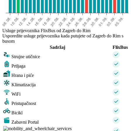
Usluge prijevoznika FlixBus od Zagreb do Rim
Usporedite usluge prijevoznika kada putujete od Zagreb do Rim s
busom
Sadržaj
FlixBus
Strujne utičnice
Prtljaga
Hrana i piće
Klimatizacija
WiFi
Pristupačnost
Bicikl
Zabavni Portal