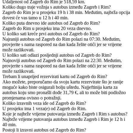
Udaljenost od Zagreb do Rim je 518,59 km.
Koliko dugo traje vožnja s autobus između Zagreb i Rim?
Zagreb do Rim je u prosjeku 19 h i 38 min. Međutim, najbrža opcija
dovest će vas tamo u 12 h i 40 min.
Koliko puta dnevno ide autobus od Zagreb do Rim?
Zagreb do Rim u prosjeku ima 20 veza dnevno.
U koliko sati kreće prvi autobus od Zagreb do Rim?
Najraniji autobus od Zagreb do Rim polazi na 07:30. Međutim,
provjerite s nama raspored na dan kada želite otići jer se vrijeme
može razlikovati.
U koliko sati odlazi posljednji autobus od Zagreb do Rim?
Najnoviji autobus od Zagreb do Rim polazi na 22:30. Međutim,
provjerite s nama raspored na dan kada želite otići jer se vrijeme
može razlikovati.
Trebam li unaprijed rezervirati kartu od Zagreb do Rim?
Ako možete, preporučamo da svoju kartu rezervirate što je ranije
moguće kako biste osigurali bolju uštedu. Najjeftinija karta za
autobus koju smo pronašli dođe 31,79 €, ali to može biti podložno
promjenama ovisno o potražnji.
Koliko izravnih veza ide od Zagreb do Rim?
U prosjeku ima 1 veza(e) od Zagreb do Rim.
Koje je najbrže vrijeme putovanja između Zagreb i Rim s autobus?
Najbrže vrijeme putovanja autobus između Zagreb i Rim je 12 h i
40 min.
Postoji li izravni autobus od Zagreb do Rim?