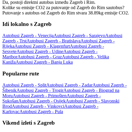
Da, postoji direktni autobus između Zagreb i Rim.
Kolike su emisije CO2 za putovanje od Zagreb do Rim sautobus?
Putovanje s autobus od Zagreb do Rim stvara 38.89kg emisije CO2.
Idi lokalno s Zagreb
Autobusi Zagreb - Venecija
Autobusi Zagreb - Sarajevo
Autobusi
Zagreb - Trst
Autobusi Zagreb - Bratislava
Autobusi Zagreb -
Rijeka
Autobusi Zagreb - Klagenfurt
Autobusi Zagreb -
Sesvete
Autobusi Zagreb - Udine
Autobusi Zagreb -
Maribor
Autobusi Zagreb - Graz
Autobusi Zagreb - Velika
Kaniža
Autobusi Zagreb - Banja Luka
Popularne rute
Autobusi Zagreb - Split
Autobusi Zagreb - Zadar
Autobusi Zagreb -
Šibenik
Autobusi Zagreb - Trogir
Autobusi Zagreb - Biograd na
Moru
Autobusi Zagreb - Primošten
Autobusi Zagreb -
Sukošan
Autobusi Zagreb - Osijek
Autobusi Zagreb - Slavonski
Brod
Autobusi Zagreb - Vinkovci
Autobusi Zagreb -
Karlovac
Autobusi Zagreb - Pula
Vikend izleti s Zagreb