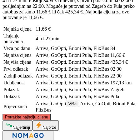
4 h i 27 min. Postoji 84 veza dnevno, s prvim polaskom na 02:00 i
posljednjim na 22:00. Moguće je putovati od Zagreb do Pula preko
autobus za samo 11,66 € ili čak 425,34 €. Najbolja cijena za ovo
putovanje je 11,66 €.
Najniža cijena
11,66 €
Trajanje
4 h i 27 min
putovanja
Veza po danu
Arriva, GoOpti, Brioni Pula, FlixBus
84
Najniža cijena
Arriva, GoOpti, Brioni Pula, FlixBus
11,66 €
Najviša cijena
Arriva, GoOpti, Brioni Pula, FlixBus
425,34 €
Prvi odlazak
Arriva, GoOpti, Brioni Pula, FlixBus
02:00
Zadnji odlazak
Arriva, GoOpti, Brioni Pula, FlixBus
22:00
Udaljenost
Arriva, GoOpti, Brioni Pula, FlixBus
197,13 km
Polazak
Arriva, GoOpti, Brioni Pula, FlixBus
Zagreb
Dolazak
Arriva, GoOpti, Brioni Pula, FlixBus
Pula
Arriva, GoOpti
Arriva, GoOpti, Brioni Pula,
Više
Prijevoznici
FlixBus
©
CARTO
, ©
OpenStreetMap
contributors
Potražite najbolju cijenu
Zagreb
Najjeftiniji
Najbrže