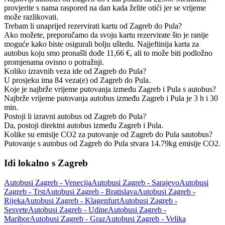
provjerite s nama raspored na dan kada želite otići jer se vrijeme
može razlikovati.
Trebam li unaprijed rezervirati kartu od Zagreb do Pula?
Ako možete, preporučamo da svoju kartu rezervirate što je ranije
moguće kako biste osigurali bolju uštedu. Najjeftinija karta za
autobus koju smo pronašli dođe 11,66 €, ali to može biti podložno
promjenama ovisno o potražnji.
Koliko izravnih veza ide od Zagreb do Pula?
U prosjeku ima 84 veza(e) od Zagreb do Pula.
Koje je najbrže vrijeme putovanja između Zagreb i Pula s autobus?
Najbrže vrijeme putovanja autobus između Zagreb i Pula je 3 h i 30
min.
Postoji li izravni autobus od Zagreb do Pula?
Da, postoji direktni autobus između Zagreb i Pula.
Kolike su emisije CO2 za putovanje od Zagreb do Pula sautobus?
Putovanje s autobus od Zagreb do Pula stvara 14.79kg emisije CO2.
Idi lokalno s Zagreb
Autobusi Zagreb - Venecija
Autobusi Zagreb - Sarajevo
Autobusi
Zagreb - Trst
Autobusi Zagreb - Bratislava
Autobusi Zagreb -
Rijeka
Autobusi Zagreb - Klagenfurt
Autobusi Zagreb -
Sesvete
Autobusi Zagreb - Udine
Autobusi Zagreb -
Maribor
Autobusi Zagreb - Graz
Autobusi Zagreb - Velika