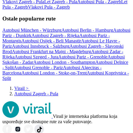
Vlakovi Zagreb - Pula
Let Zagreb - Pula
Autobusi Pula - Zagreb
Let
Pula - Zagreb
Vlakovi Pula - Zagreb
Ostale popularne rute
Autobusi München - Würzburg
Autobusi Berlin - Hamburg
Autobusi
Pariz - Dunkirk
Autobusi Zagreb - Rijeka
Autobusi Pariz -
Montargis
Autobusi Osijek - Beli Manastir
Autobusi Le Havre -
Pariz
Autobusi Innsbruck - Salzburg
Autobusi Zagreb - Slavonski
Brod
Autobusi Frankfurt na Majni - Magdeburg
Autobusi Zadar -
Rijeka
Autobusi Szeged - Jura
Autobusi Pariz - Grenoble
Autobusi
Sukošan - Zadar
Autobusi London - Southampton
Autobusi Delnice
- Split
Autobusi Grenoble - Pariz
Autobusi Algeciras -
Barcelona
Autobusi London - Stoke-on-Trent
Autobusi Koprivnica -
Split
Virail
>
Autobusi Zagreb - Pula
Virail je internetska platforma koja
uspoređuje sve dostupne rute za vaše putovanje.