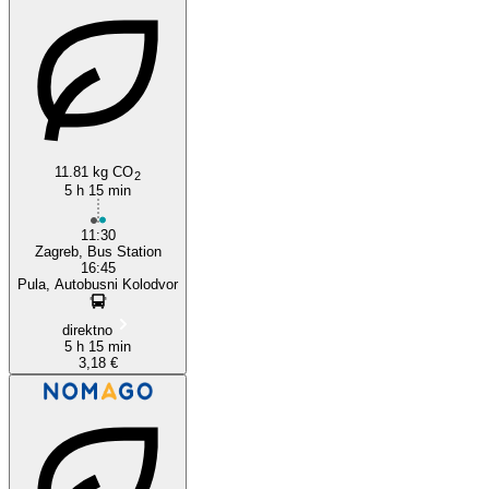
Pula, Istria
11.81 kg CO
2
5 h 15 min
11:30
Zagreb, Bus Station
16:45
Pula, Autobusni Kolodvor
direktno
5 h 15 min
3,18 €