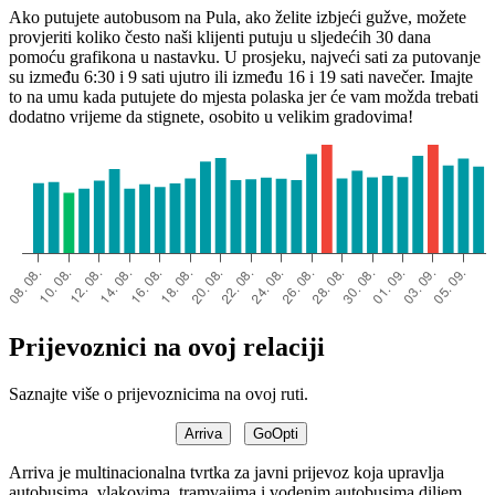
Ako putujete autobusom na Pula, ako želite izbjeći gužve, možete
provjeriti koliko često naši klijenti putuju u sljedećih 30 dana
pomoću grafikona u nastavku. U prosjeku, najveći sati za putovanje
su između 6:30 i 9 sati ujutro ili između 16 i 19 sati navečer. Imajte
to na umu kada putujete do mjesta polaska jer će vam možda trebati
dodatno vrijeme da stignete, osobito u velikim gradovima!
Prijevoznici na ovoj relaciji
Saznajte više o prijevoznicima na ovoj ruti.
Arriva
GoOpti
Arriva je multinacionalna tvrtka za javni prijevoz koja upravlja
autobusima, vlakovima, tramvajima i vodenim autobusima diljem