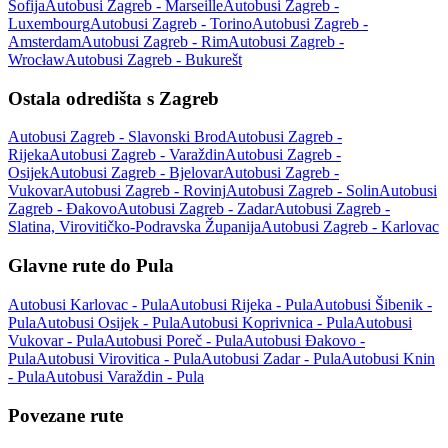
Sofija
Autobusi Zagreb - Marseille
Autobusi Zagreb -
Luxembourg
Autobusi Zagreb - Torino
Autobusi Zagreb -
Amsterdam
Autobusi Zagreb - Rim
Autobusi Zagreb -
Wrocław
Autobusi Zagreb - Bukurešt
Ostala odredišta s Zagreb
Autobusi Zagreb - Slavonski Brod
Autobusi Zagreb -
Rijeka
Autobusi Zagreb - Varaždin
Autobusi Zagreb -
Osijek
Autobusi Zagreb - Bjelovar
Autobusi Zagreb -
Vukovar
Autobusi Zagreb - Rovinj
Autobusi Zagreb - Solin
Autobusi
Zagreb - Đakovo
Autobusi Zagreb - Zadar
Autobusi Zagreb -
Slatina, Virovitičko-Podravska Županija
Autobusi Zagreb - Karlovac
Glavne rute do Pula
Autobusi Karlovac - Pula
Autobusi Rijeka - Pula
Autobusi Šibenik -
Pula
Autobusi Osijek - Pula
Autobusi Koprivnica - Pula
Autobusi
Vukovar - Pula
Autobusi Poreč - Pula
Autobusi Đakovo -
Pula
Autobusi Virovitica - Pula
Autobusi Zadar - Pula
Autobusi Knin
- Pula
Autobusi Varaždin - Pula
Povezane rute