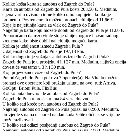
Koliko košta karta za autobus od Zagreb do Pula?
Karta za autobus od Zagreb do Pula košta 208,50 €. Međutim,
cijena varira ovisno o tome koliko rano kupujete i koliko je
prometno. Povremeno ih možete pronaći jeftinije od 11,66 €.
Koja je najjeftinija karta za vlak od Zagreb do Pula?
Najjeftinija karta koju možete dobiti od Zagreb do Pula je 11,66 €.
Preporučamo da rezervirate što je ranije moguće i izvan radnog
vremena kako biste dobili najjeftiniju moguću kartu.
Kolika je udaljenost između Zagreb i Pula ?
Udaljenost od Zagreb do Pula je 197,13 km.
Koliko dugo traje vožnja s autobus između Zagreb i Pula?
Zagreb do Pula je u prosjeku 4 h i 27 min. Međutim, najbrža opcija
dovest će vas tamo u 3 h i 30 min.
Koji prijevoznici voze od Zagreb do Pula?
Put odZagreb do Pula pokriva 3 operater(a). Na Virailu možete
pronaći ove operatere koji pružaju uslugu na ovoj ruti: Arriva,
GoOpti, Brioni Pula, FlixBus
Koliko puta dnevno ide autobus od Zagreb do Pula?
Zagreb do Pula u prosjeku ima 84 veza dnevno.
U koliko sati kreće prvi autobus od Zagreb do Pula?
Najraniji autobus od Zagreb do Pula polazi na 02:00. Međutim,
provjerite s nama raspored na dan kada želite otići jer se vrijeme
može razlikovati.
U koliko sati odlazi posljednji autobus od Zagreb do Pula?
Najnoviji autobus od Zagreb do Pula polazi na 22:00. Međutim,