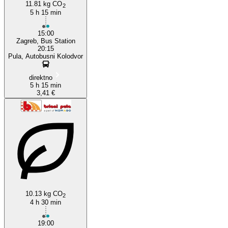
11.81 kg CO
2
5 h 15 min
15:00
Zagreb, Bus Station
20:15
Pula, Autobusni Kolodvor
direktno
5 h 15 min
3,41 €
10.13 kg CO
2
4 h 30 min
19:00