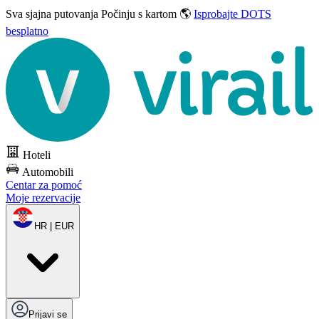
Sva sjajna putovanja
Počinju s kartom 🌎
Isprobajte DOTS
besplatno
Hoteli
Automobili
Centar za pomoć
Moje rezervacije
HR | EUR
Prijavi se