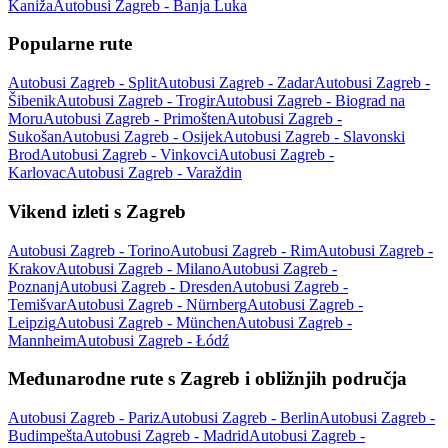
Kaniža
Autobusi Zagreb - Banja Luka
Popularne rute
Autobusi Zagreb - Split
Autobusi Zagreb - Zadar
Autobusi Zagreb -
Šibenik
Autobusi Zagreb - Trogir
Autobusi Zagreb - Biograd na
Moru
Autobusi Zagreb - Primošten
Autobusi Zagreb -
Sukošan
Autobusi Zagreb - Osijek
Autobusi Zagreb - Slavonski
Brod
Autobusi Zagreb - Vinkovci
Autobusi Zagreb -
Karlovac
Autobusi Zagreb - Varaždin
Vikend izleti s Zagreb
Autobusi Zagreb - Torino
Autobusi Zagreb - Rim
Autobusi Zagreb -
Krakov
Autobusi Zagreb - Milano
Autobusi Zagreb -
Poznanj
Autobusi Zagreb - Dresden
Autobusi Zagreb -
Temišvar
Autobusi Zagreb - Nürnberg
Autobusi Zagreb -
Leipzig
Autobusi Zagreb - München
Autobusi Zagreb -
Mannheim
Autobusi Zagreb - Łódź
Međunarodne rute s Zagreb i obližnjih područja
Autobusi Zagreb - Pariz
Autobusi Zagreb - Berlin
Autobusi Zagreb -
Budimpešta
Autobusi Zagreb - Madrid
Autobusi Zagreb -