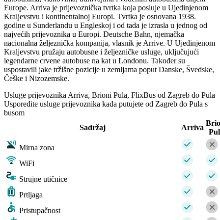
Europe. Arriva je prijevoznička tvrtka koja posluje u Ujedinjenom
Kraljevstvu i kontinentalnoj Europi. Tvrtka je osnovana 1938.
godine u Sunderlandu u Engleskoj i od tada je izrasla u jednog od
najvećih prijevoznika u Europi. Deutsche Bahn, njemačka
nacionalna željeznička kompanija, vlasnik je Arrive. U Ujedinjenom
Kraljevstvu pružaju autobusne i željezničke usluge, uključujući
legendarne crvene autobuse na kat u Londonu. Također su
uspostavili jake tržišne pozicije u zemljama poput Danske, Švedske,
Češke i Nizozemske.
Usluge prijevoznika Arriva, Brioni Pula, FlixBus od Zagreb do Pula
Usporedite usluge prijevoznika kada putujete od Zagreb do Pula s
busom
Brio
Sadržaj
Arriva
Pu
Mirna zona
WiFi
Strujne utičnice
Prtljaga
Pristupačnost