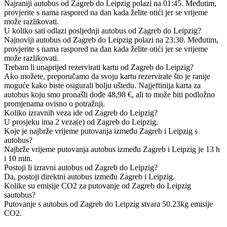
Najraniji autobus od Zagreb do Leipzig polazi na 01:45. Međutim,
provjerite s nama raspored na dan kada želite otići jer se vrijeme
može razlikovati.
U koliko sati odlazi posljednji autobus od Zagreb do Leipzig?
Najnoviji autobus od Zagreb do Leipzig polazi na 23:30. Međutim,
provjerite s nama raspored na dan kada želite otići jer se vrijeme
može razlikovati.
Trebam li unaprijed rezervirati kartu od Zagreb do Leipzig?
Ako možete, preporučamo da svoju kartu rezervirate što je ranije
moguće kako biste osigurali bolju uštedu. Najjeftinija karta za
autobus koju smo pronašli dođe 48,98 €, ali to može biti podložno
promjenama ovisno o potražnji.
Koliko izravnih veza ide od Zagreb do Leipzig?
U prosjeku ima 2 veza(e) od Zagreb do Leipzig.
Koje je najbrže vrijeme putovanja između Zagreb i Leipzig s
autobus?
Najbrže vrijeme putovanja autobus između Zagreb i Leipzig je 13 h
i 10 min.
Postoji li izravni autobus od Zagreb do Leipzig?
Da, postoji direktni autobus između Zagreb i Leipzig.
Kolike su emisije CO2 za putovanje od Zagreb do Leipzig
sautobus?
Putovanje s autobus od Zagreb do Leipzig stvara 50.23kg emisije
CO2.