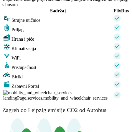
s busom
Sadržaj
FlixBus
Strujne utičnice
Prtljaga
Hrana i piće
Klimatizacija
WiFi
Pristupačnost
Bicikl
Zabavni Portal
landingPage.services.mobility_and_wheelchair_services
Zagreb do Leipzig emisije CO2 od Autobus