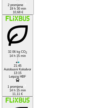
2 promjene
19 h 30 min
10,68 €
32.06 kg CO
2
14 h 15 min
21:45
Autobusni Kolodvor
13:15
Leipzig HBF
1 promjena
14 h 15 min
11,11 €