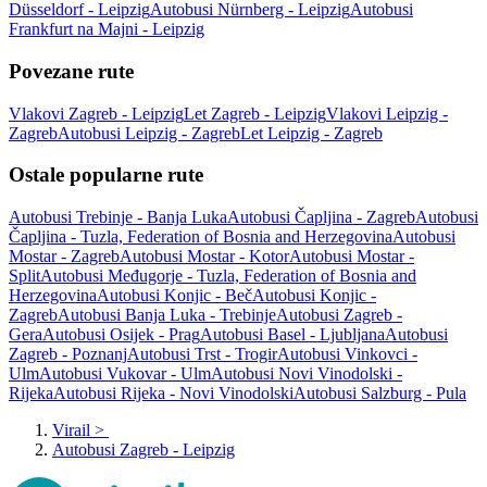
Düsseldorf - Leipzig
Autobusi Nürnberg - Leipzig
Autobusi
Frankfurt na Majni - Leipzig
Povezane rute
Vlakovi Zagreb - Leipzig
Let Zagreb - Leipzig
Vlakovi Leipzig -
Zagreb
Autobusi Leipzig - Zagreb
Let Leipzig - Zagreb
Ostale popularne rute
Autobusi Trebinje - Banja Luka
Autobusi Čapljina - Zagreb
Autobusi
Čapljina - Tuzla, Federation of Bosnia and Herzegovina
Autobusi
Mostar - Zagreb
Autobusi Mostar - Kotor
Autobusi Mostar -
Split
Autobusi Međugorje - Tuzla, Federation of Bosnia and
Herzegovina
Autobusi Konjic - Beč
Autobusi Konjic -
Zagreb
Autobusi Banja Luka - Trebinje
Autobusi Zagreb -
Gera
Autobusi Osijek - Prag
Autobusi Basel - Ljubljana
Autobusi
Zagreb - Poznanj
Autobusi Trst - Trogir
Autobusi Vinkovci -
Ulm
Autobusi Vukovar - Ulm
Autobusi Novi Vinodolski -
Rijeka
Autobusi Rijeka - Novi Vinodolski
Autobusi Salzburg - Pula
Virail
>
Autobusi Zagreb - Leipzig