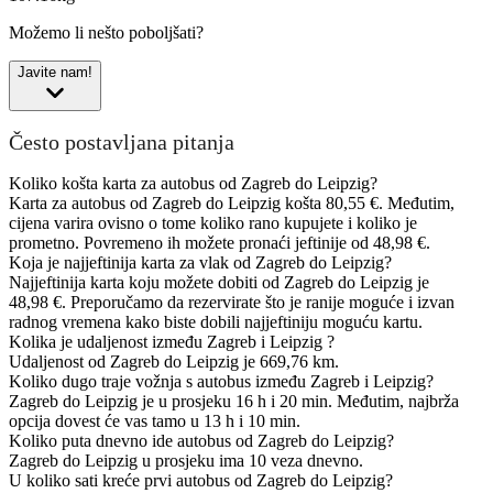
Možemo li nešto poboljšati?
Javite nam!
Često postavljana pitanja
Koliko košta karta za autobus od Zagreb do Leipzig?
Karta za autobus od Zagreb do Leipzig košta 80,55 €. Međutim,
cijena varira ovisno o tome koliko rano kupujete i koliko je
prometno. Povremeno ih možete pronaći jeftinije od 48,98 €.
Koja je najjeftinija karta za vlak od Zagreb do Leipzig?
Najjeftinija karta koju možete dobiti od Zagreb do Leipzig je
48,98 €. Preporučamo da rezervirate što je ranije moguće i izvan
radnog vremena kako biste dobili najjeftiniju moguću kartu.
Kolika je udaljenost između Zagreb i Leipzig ?
Udaljenost od Zagreb do Leipzig je 669,76 km.
Koliko dugo traje vožnja s autobus između Zagreb i Leipzig?
Zagreb do Leipzig je u prosjeku 16 h i 20 min. Međutim, najbrža
opcija dovest će vas tamo u 13 h i 10 min.
Koliko puta dnevno ide autobus od Zagreb do Leipzig?
Zagreb do Leipzig u prosjeku ima 10 veza dnevno.
U koliko sati kreće prvi autobus od Zagreb do Leipzig?