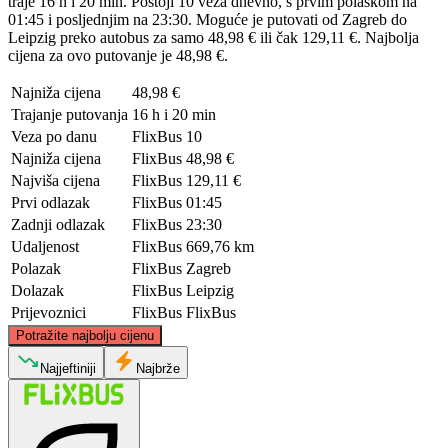
traje 16 h i 20 min. Postoji 10 veza dnevno, s prvim polaskom na
01:45 i posljednjim na 23:30. Moguće je putovati od Zagreb do
Leipzig preko autobus za samo 48,98 € ili čak 129,11 €. Najbolja
cijena za ovo putovanje je 48,98 €.
Najniža cijena
48,98 €
Trajanje putovanja
16 h i 20 min
Veza po danu
FlixBus
10
Najniža cijena
FlixBus
48,98 €
Najviša cijena
FlixBus
129,11 €
Prvi odlazak
FlixBus
01:45
Zadnji odlazak
FlixBus
23:30
Udaljenost
FlixBus
669,76 km
Polazak
FlixBus
Zagreb
Dolazak
FlixBus
Leipzig
Prijevoznici
FlixBus
FlixBus
©
CARTO
, ©
OpenStreetMap
contributors
Potražite najbolju cijenu
Leipzig
Najjeftiniji
Najbrže