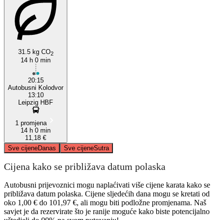
31.5 kg CO
2
14 h 0 min
20:15
Autobusni Kolodvor
13:10
Leipzig HBF
1 promjena
14 h 0 min
11,18 €
Sve cijene
Danas
Sve cijene
Sutra
Cijena kako se približava datum polaska
Autobusni prijevoznici mogu naplaćivati ​​više cijene karata kako se
približava datum polaska. Cijene sljedećih dana mogu se kretati od
oko 1,00 € do 101,97 €, ali mogu biti podložne promjenama. Naš
savjet je da rezervirate što je ranije moguće kako biste potencijalno