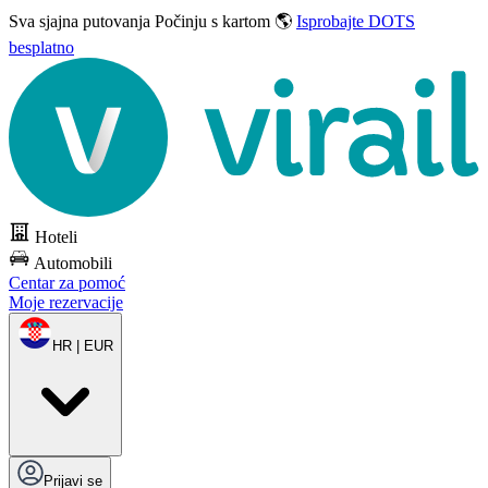
Sva sjajna putovanja
Počinju s kartom 🌎
Isprobajte DOTS
besplatno
Hoteli
Automobili
Centar za pomoć
Moje rezervacije
HR | EUR
Prijavi se