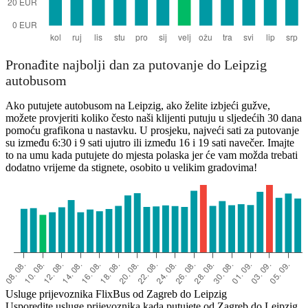
Pronađite najbolji dan za putovanje do Leipzig
autobusom
Ako putujete autobusom na Leipzig, ako želite izbjeći gužve,
možete provjeriti koliko često naši klijenti putuju u sljedećih 30 dana
pomoću grafikona u nastavku. U prosjeku, najveći sati za putovanje
su između 6:30 i 9 sati ujutro ili između 16 i 19 sati navečer. Imajte
to na umu kada putujete do mjesta polaska jer će vam možda trebati
dodatno vrijeme da stignete, osobito u velikim gradovima!
Usluge prijevoznika FlixBus od Zagreb do Leipzig
Usporedite usluge prijevoznika kada putujete od Zagreb do Leipzig