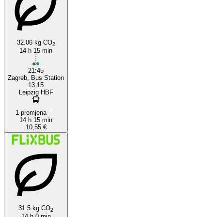
32.06 kg CO
2
14 h 15 min
Zagreb
21:45
Zagreb, Bus Station
13:15
Leipzig HBF
1 promjena
14 h 15 min
10,55 €
31.5 kg CO
2
14 h 0 min