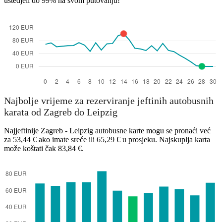
uštedjeli do 99% na svom putovanju!
Najbolje vrijeme za rezerviranje jeftinih autobusnih
karata od Zagreb do Leipzig
Najjeftinije Zagreb - Leipzig autobusne karte mogu se pronaći već
za 53,44 € ako imate sreće ili 65,29 € u prosjeku. Najskuplja karta
može koštati čak 83,84 €.