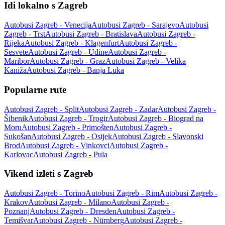
Idi lokalno s Zagreb
Autobusi Zagreb - Venecija
Autobusi Zagreb - Sarajevo
Autobusi
Zagreb - Trst
Autobusi Zagreb - Bratislava
Autobusi Zagreb -
Rijeka
Autobusi Zagreb - Klagenfurt
Autobusi Zagreb -
Sesvete
Autobusi Zagreb - Udine
Autobusi Zagreb -
Maribor
Autobusi Zagreb - Graz
Autobusi Zagreb - Velika
Kaniža
Autobusi Zagreb - Banja Luka
Popularne rute
Autobusi Zagreb - Split
Autobusi Zagreb - Zadar
Autobusi Zagreb -
Šibenik
Autobusi Zagreb - Trogir
Autobusi Zagreb - Biograd na
Moru
Autobusi Zagreb - Primošten
Autobusi Zagreb -
Sukošan
Autobusi Zagreb - Osijek
Autobusi Zagreb - Slavonski
Brod
Autobusi Zagreb - Vinkovci
Autobusi Zagreb -
Karlovac
Autobusi Zagreb - Pula
Vikend izleti s Zagreb
Autobusi Zagreb - Torino
Autobusi Zagreb - Rim
Autobusi Zagreb -
Krakov
Autobusi Zagreb - Milano
Autobusi Zagreb -
Poznanj
Autobusi Zagreb - Dresden
Autobusi Zagreb -
Temišvar
Autobusi Zagreb - Nürnberg
Autobusi Zagreb -