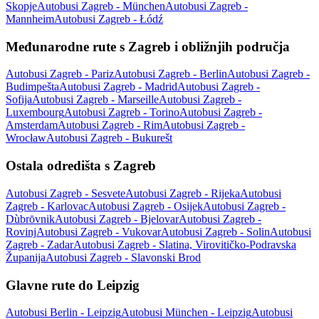
Skopje
Autobusi Zagreb - München
Autobusi Zagreb -
Mannheim
Autobusi Zagreb - Łódź
Međunarodne rute s Zagreb i obližnjih područja
Autobusi Zagreb - Pariz
Autobusi Zagreb - Berlin
Autobusi Zagreb -
Budimpešta
Autobusi Zagreb - Madrid
Autobusi Zagreb -
Sofija
Autobusi Zagreb - Marseille
Autobusi Zagreb -
Luxembourg
Autobusi Zagreb - Torino
Autobusi Zagreb -
Amsterdam
Autobusi Zagreb - Rim
Autobusi Zagreb -
Wrocław
Autobusi Zagreb - Bukurešt
Ostala odredišta s Zagreb
Autobusi Zagreb - Sesvete
Autobusi Zagreb - Rijeka
Autobusi
Zagreb - Karlovac
Autobusi Zagreb - Osijek
Autobusi Zagreb -
Dùbrōvnik
Autobusi Zagreb - Bjelovar
Autobusi Zagreb -
Rovinj
Autobusi Zagreb - Vukovar
Autobusi Zagreb - Solin
Autobusi
Zagreb - Zadar
Autobusi Zagreb - Slatina, Virovitičko-Podravska
Županija
Autobusi Zagreb - Slavonski Brod
Glavne rute do Leipzig
Autobusi Berlin - Leipzig
Autobusi München - Leipzig
Autobusi