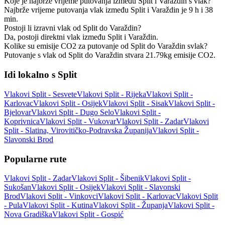
Koje je najbrže vrijeme putovanja između Split i Varaždin s vlak?
Najbrže vrijeme putovanja vlak između Split i Varaždin je 9 h i 38
min.
Postoji li izravni vlak od Split do Varaždin?
Da, postoji direktni vlak između Split i Varaždin.
Kolike su emisije CO2 za putovanje od Split do Varaždin svlak?
Putovanje s vlak od Split do Varaždin stvara 21.79kg emisije CO2.
Idi lokalno s Split
Vlakovi Split - Sesvete
Vlakovi Split - Rijeka
Vlakovi Split -
Karlovac
Vlakovi Split - Osijek
Vlakovi Split - Sisak
Vlakovi Split -
Bjelovar
Vlakovi Split - Dugo Selo
Vlakovi Split -
Koprivnica
Vlakovi Split - Vukovar
Vlakovi Split - Zadar
Vlakovi
Split - Slatina, Virovitičko-Podravska Županija
Vlakovi Split -
Slavonski Brod
Popularne rute
Vlakovi Split - Zadar
Vlakovi Split - Šibenik
Vlakovi Split -
Sukošan
Vlakovi Split - Osijek
Vlakovi Split - Slavonski
Brod
Vlakovi Split - Vinkovci
Vlakovi Split - Karlovac
Vlakovi Split
- Pula
Vlakovi Split - Kutina
Vlakovi Split - Županja
Vlakovi Split -
Nova Gradiška
Vlakovi Split - Gospić