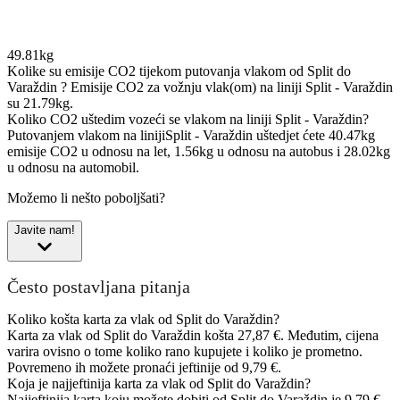
49.81kg
Kolike su emisije CO2 tijekom putovanja vlakom od Split do
Varaždin ?
Emisije CO2 za vožnju vlak(om) na liniji Split - Varaždin
su 21.79kg.
Koliko CO2 uštedim vozeći se vlakom na liniji Split - Varaždin?
Putovanjem vlakom na linijiSplit - Varaždin uštedjet ćete 40.47kg
emisije CO2 u odnosu na let, 1.56kg u odnosu na autobus i 28.02kg
u odnosu na automobil.
Možemo li nešto poboljšati?
Javite nam!
Često postavljana pitanja
Koliko košta karta za vlak od Split do Varaždin?
Karta za vlak od Split do Varaždin košta 27,87 €. Međutim, cijena
varira ovisno o tome koliko rano kupujete i koliko je prometno.
Povremeno ih možete pronaći jeftinije od 9,79 €.
Koja je najjeftinija karta za vlak od Split do Varaždin?
Najjeftinija karta koju možete dobiti od Split do Varaždin je 9,79 €.