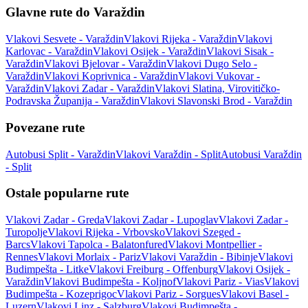
Glavne rute do Varaždin
Vlakovi Sesvete - Varaždin
Vlakovi Rijeka - Varaždin
Vlakovi
Karlovac - Varaždin
Vlakovi Osijek - Varaždin
Vlakovi Sisak -
Varaždin
Vlakovi Bjelovar - Varaždin
Vlakovi Dugo Selo -
Varaždin
Vlakovi Koprivnica - Varaždin
Vlakovi Vukovar -
Varaždin
Vlakovi Zadar - Varaždin
Vlakovi Slatina, Virovitičko-
Podravska Županija - Varaždin
Vlakovi Slavonski Brod - Varaždin
Povezane rute
Autobusi Split - Varaždin
Vlakovi Varaždin - Split
Autobusi Varaždin
- Split
Ostale popularne rute
Vlakovi Zadar - Greda
Vlakovi Zadar - Lupoglav
Vlakovi Zadar -
Turopolje
Vlakovi Rijeka - Vrbovsko
Vlakovi Szeged -
Barcs
Vlakovi Tapolca - Balatonfured
Vlakovi Montpellier -
Rennes
Vlakovi Morlaix - Pariz
Vlakovi Varaždin - Bibinje
Vlakovi
Budimpešta - Litke
Vlakovi Freiburg - Offenburg
Vlakovi Osijek -
Varaždin
Vlakovi Budimpešta - Koljnof
Vlakovi Pariz - Vias
Vlakovi
Budimpešta - Kozeprigoc
Vlakovi Pariz - Sorgues
Vlakovi Basel -
Luzern
Vlakovi Linz - Salzburg
Vlakovi Budimpešta -