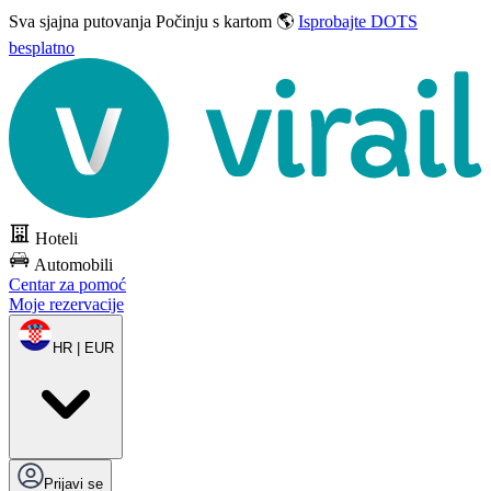
Sva sjajna putovanja
Počinju s kartom 🌎
Isprobajte DOTS
besplatno
Hoteli
Automobili
Centar za pomoć
Moje rezervacije
HR | EUR
Prijavi se