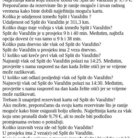
Preporučamo da rezervirate što je ranije moguće i izvan radnog
vremena kako biste dobili najjeftiniju moguću kartu.
Kolika je udaljenost između Split i Varaždin ?
Udaljenost od Split do Varaždin je 311,3 km.
Koliko dugo traje vožnja s vlak između Split i Varaždin?
Split do Varaždin je u prosjeku 9 h i 40 min. Međutim, najbrža
opcija dovest će vas tamo u 9 h i 38 min.
Koliko puta dnevno ide vlak od Split do Varaždin?
Split do Varaždin u prosjeku ima 2 veza dnevno.
U koliko sati kreće prvi vlak od Split do Varaždin?
Najraniji vlak od Split do Varaždin polazi na 14:25. Međutim,
provjerite s nama raspored na dan kada želite otići jer se vrijeme
može razlikovati.
U koliko sati odlazi posljednji vlak od Split do Varaždin?
Najnoviji vlak od Split do Varaždin polazi na 14:30. Međutim,
provjerite s nama raspored na dan kada želite otići jer se vrijeme
može razlikovati.
Trebam li unaprijed rezervirati kartu od Split do Varaždin?
Ako možete, preporučamo da svoju kartu rezervirate što je ranije
moguće kako biste osigurali bolju uštedu. Najjeftinija karta za vlak
koju smo pronašli dođe 9,79 €, ali to može biti podložno
promjenama ovisno o potražnji.
Koliko izravnih veza ide od Split do Varaždin?
U prosjeku ima 2 veza(e) od Split do Varaždin.