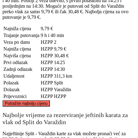
i 40 min. Postoji 2 veza dnevno, s prvim polaskom na 14:25 i
posljednjim na 14:30. Moguće je putovati od Split do Varaždin
preko vlak za samo 9,79 € ili čak 30,48 €. Najbolja cijena za ovo
putovanje je 9,79 €.
Najniža cijena
9,79 €
Trajanje putovanja
9 h i 40 min
Veza po danu
HZPP
2
Najniža cijena
HZPP
9,79 €
Najviša cijena
HZPP
30,48 €
Prvi odlazak
HZPP
14:25
Zadnji odlazak
HZPP
14:30
Udaljenost
HZPP
311,3 km
Polazak
HZPP
Split
Dolazak
HZPP
Varaždin
Prijevoznici
HZPP
HZPP
©
CARTO
, ©
OpenStreetMap
contributors
Potražite najbolju cijenu
Varaždin
Najbolje vrijeme za rezerviranje jeftinih karata za
vlak od Split do Varaždin
Najjeftinije Split - Varaždin karte za vlak možete pronaći već za