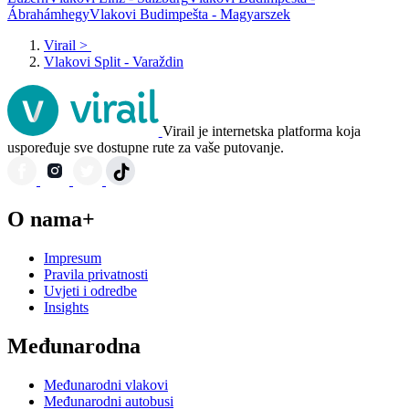
Ábrahámhegy
Vlakovi Budimpešta - Magyarszek
Virail
>
Vlakovi Split - Varaždin
Virail je internetska platforma koja
uspoređuje sve dostupne rute za vaše putovanje.
O nama+
Impresum
Pravila privatnosti
Uvjeti i odredbe
Insights
Međunarodna
Međunarodni vlakovi
Međunarodni autobusi