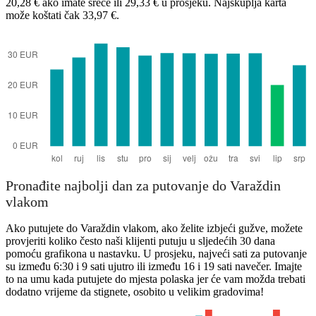
20,28 € ako imate sreće ili 29,33 € u prosjeku. Najskuplja karta
može koštati čak 33,97 €.
Split
Pronađite najbolji dan za putovanje do Varaždin
vlakom
Ako putujete do Varaždin vlakom, ako želite izbjeći gužve, možete
provjeriti koliko često naši klijenti putuju u sljedećih 30 dana
pomoću grafikona u nastavku. U prosjeku, najveći sati za putovanje
su između 6:30 i 9 sati ujutro ili između 16 i 19 sati navečer. Imajte
to na umu kada putujete do mjesta polaska jer će vam možda trebati
dodatno vrijeme da stignete, osobito u velikim gradovima!