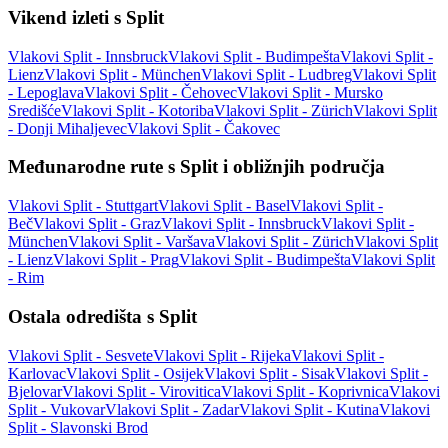
Vikend izleti s Split
Vlakovi Split - Innsbruck
Vlakovi Split - Budimpešta
Vlakovi Split -
Lienz
Vlakovi Split - München
Vlakovi Split - Ludbreg
Vlakovi Split
- Lepoglava
Vlakovi Split - Čehovec
Vlakovi Split - Mursko
Središće
Vlakovi Split - Kotoriba
Vlakovi Split - Zürich
Vlakovi Split
- Donji Mihaljevec
Vlakovi Split - Čakovec
Međunarodne rute s Split i obližnjih područja
Vlakovi Split - Stuttgart
Vlakovi Split - Basel
Vlakovi Split -
Beč
Vlakovi Split - Graz
Vlakovi Split - Innsbruck
Vlakovi Split -
München
Vlakovi Split - Varšava
Vlakovi Split - Zürich
Vlakovi Split
- Lienz
Vlakovi Split - Prag
Vlakovi Split - Budimpešta
Vlakovi Split
- Rim
Ostala odredišta s Split
Vlakovi Split - Sesvete
Vlakovi Split - Rijeka
Vlakovi Split -
Karlovac
Vlakovi Split - Osijek
Vlakovi Split - Sisak
Vlakovi Split -
Bjelovar
Vlakovi Split - Virovitica
Vlakovi Split - Koprivnica
Vlakovi
Split - Vukovar
Vlakovi Split - Zadar
Vlakovi Split - Kutina
Vlakovi
Split - Slavonski Brod