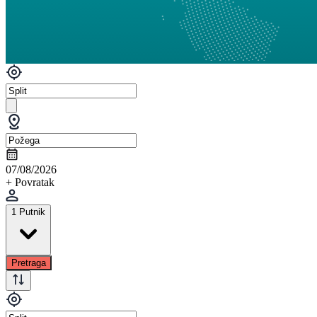
07/08/2026
+ Povratak
1 Putnik
Pretraga