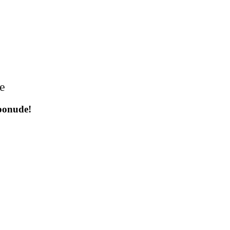
je
 ponude!