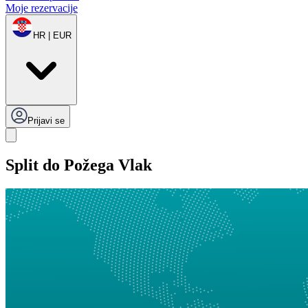
Moje rezervacije
HR | EUR
Prijavi se
Split do Požega Vlak