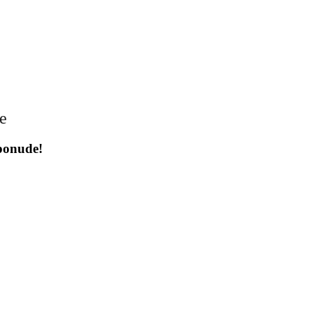
je
 ponude!