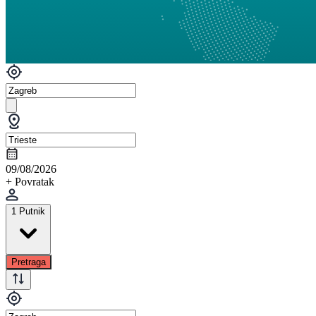
09/08/2026
+ Povratak
1 Putnik
Pretraga