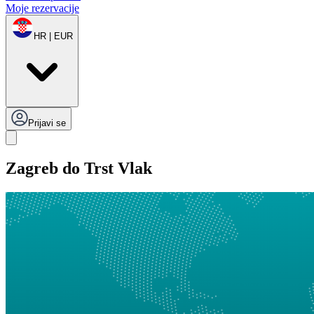
Moje rezervacije
HR | EUR
Prijavi se
Zagreb do Trst Vlak